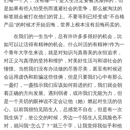
们每一个人， 没有哪一个是天生注定要被洗涤掉的，但
是如果有些人怕受伤而逃避社会的竞争，那么被淘汰的
标签就会被打在他们的背上。不要等到已经变成“不合格
产品”的时候才开始后悔，世界上根本没有后悔药卖的。
在我们的一生当中，总有许许多多很好的机会，比
如可以让活得有精神的机会。什么叫活的有精神?作为一
个青年大学生来说，就是对知识与真善美的永恒追求，
对正义与真理的坚持和维护，对美好生活与和谐社会的
憧憬。当然我们没有办法做的尽善尽美，甚至有时候还
会运用虚伪和欺骗这些伎俩，但是只要我们心中有那么
一盏灯，一盏指示我们应该如何前进的灯，我们就会朝
着正确的方向发展。遇到弱者，或许我们无能为力，但
是一个关切的眼神说不定会让他（她）燃起对生活的信
心。以前我很怕见陌生人，总感觉不自在，但是有一次
我生病了，坐公交的时候，旁边一个陌生人见我脸色不
对，就问我“怎么了？”就三个字，让我觉得我似乎和他