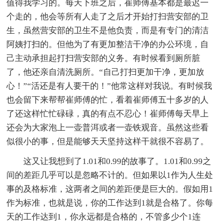
值得我学习的。每天下班之后，崔师傅基本都是最迟一
个走的，他会等所有人走了之后才开始打扫营安部的卫
生，虽然营安部的卫生不是他负责，而是有专门的清洁
阿姨打扫的。但他为了有更加整洁干净的办公环境，自
己主动承担起打扫营安部的义务。有时候看到厕所脏
了，他还亲自清洗厕所。“自己打扫更加干净，更加放
心！”“活还是有人要干的！”他常这样对我说。有时候我
也会留下来帮帮崔师傅的忙，看着崔师傅五十多岁的人
了还这样忙忙碌碌，真的有点不忍心！崔师傅每天早上
还会为大家泡上一壶普洱或者一壶铁观音。虽然这些看
似很小的事，但是能够天天坚持这样干就很不容易了。
这又让我想到了1.01和0.99的故事了。1.01和0.99之
间的差距几乎可以是忽略不计的。但如果以1作为人生处
事的及格标准，这两者之间的差距便是巨大的。假如用1
作为标准，也就是说，你的工作达到1就是合格了。你每
天的工作达到1，你永远都是合格的，不管多少个1连