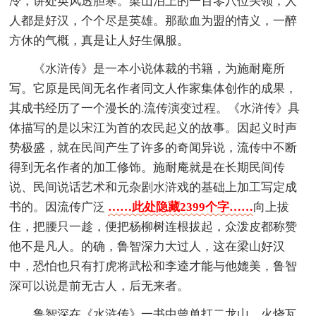
冷，讲处英风透胆寒。梁山泊上的一百零八位头领，人
人都是好汉，个个尽是英雄。那歃血为盟的情义，一醉
方休的气概，真是让人好生佩服。
《水浒传》是一本小说体裁的书籍，为施耐庵所
写。它原是民间无名作者同文人作家集体创作的成果，
其成书经历了一个漫长的.流传演变过程。《水浒传》具
体描写的是以宋江为首的农民起义的故事。因起义时声
势极盛，就在民间产生了许多的奇闻异说，流传中不断
得到无名作者的加工修饰。施耐庵就是在长期民间传
说、民间说话艺术和元杂剧水浒戏的基础上加工写定成
书的。因流传广泛
……此处隐藏2399个字……
向上拔
住，把腰只一趁，便把杨柳树连根拔起，众泼皮都称赞
他不是凡人。的确，鲁智深力大过人，这在梁山好汉
中，恐怕也只有打虎将武松和李逵才能与他媲美，鲁智
深可以说是前无古人，后无来者。
鲁智深在《水浒传》一书中曾单打二龙山，火烧瓦