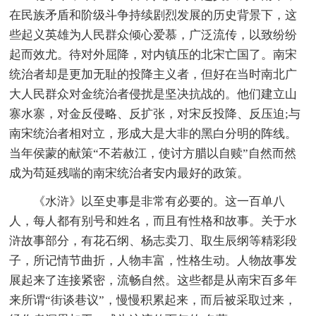
在民族矛盾和阶级斗争持续剧烈发展的历史背景下，这
些起义英雄为人民群众倾心爱慕，广泛流传，以致纷纷
起而效尤。待对外屈降，对内镇压的北宋亡国了。南宋
统治者却是更加无耻的投降主义者，但好在当时南北广
大人民群众对金统治者侵扰是坚决抗战的。他们建立山
寨水寨，对金反侵略、反扩张，对宋反投降、反压迫;与
南宋统治者相对立，形成大是大非的黑白分明的阵线。
当年侯蒙的献策“不若赦江，使讨方腊以自赎”自然而然
成为苟延残喘的南宋统治者安内最好的政策。
《水浒》以至史事是非常有必要的。这一百单八
人，每人都有别号和姓名，而且有性格和故事。关于水
浒故事部分，有花石纲、杨志卖刀、取生辰纲等精彩段
子，所记情节曲折，人物丰富，性格生动。人物故事发
展起来了连接紧密，流畅自然。这些都是从南宋百多年
来所谓“街谈巷议”，慢慢积累起来，而后被采取过来，