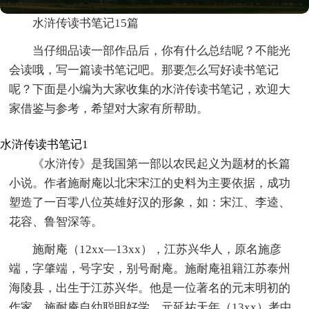
水浒传读书笔记15篇
当仔细品读一部作品后，你有什么总结呢？不能光
会读哦，写一篇读书笔记吧。那要怎么写好读书笔记
呢？下面是小编为大家收集的水浒传读书笔记，欢迎大
家借鉴与参考，希望对大家有所帮助。
水浒传读书笔记1
《水浒传》是我国第一部以农民起义为题材的长篇
小说。作者施耐庵以北宋宋江的史料为主要依据，成功
塑造了一百零八位英雄好汉的形象，如：宋江、李逵、
花容、鲁智深等。
施耐庵（12xx—13xx），江苏兴华人，原名施彦
端，字肇端，号字安，别号耐庵。施耐庵祖籍江苏泰州
海陵县，出生于江苏兴华。他是一位著名的元末明初的
作家，施耐庵自幼聪明好学，元延祐天年（13xx）考中