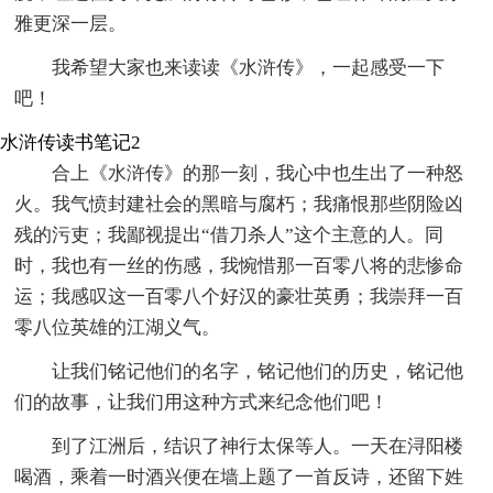
雅更深一层。
我希望大家也来读读《水浒传》，一起感受一下
吧！
水浒传读书笔记2
合上《水浒传》的那一刻，我心中也生出了一种怒
火。我气愤封建社会的黑暗与腐朽；我痛恨那些阴险凶
残的污吏；我鄙视提出“借刀杀人”这个主意的人。同
时，我也有一丝的伤感，我惋惜那一百零八将的悲惨命
运；我感叹这一百零八个好汉的豪壮英勇；我崇拜一百
零八位英雄的江湖义气。
让我们铭记他们的名字，铭记他们的历史，铭记他
们的故事，让我们用这种方式来纪念他们吧！
到了江洲后，结识了神行太保等人。一天在浔阳楼
喝酒，乘着一时酒兴便在墙上题了一首反诗，还留下姓