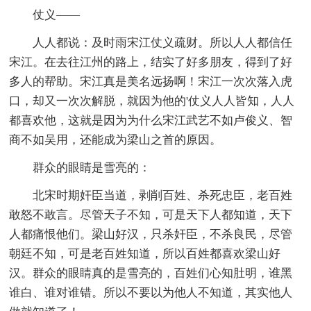
仗义——
人人都说：及时雨宋江仗义疏财。所以人人都信任
宋江。在去往江州的路上，结实了好多朋友，得到了好
多人的帮助。宋江真是美名远扬啊！宋江一次次落入虎
口，却又一次次解脱，就因为他的'仗义人人皆知，人人
都喜欢他，这就是因为为什么宋江武艺不如卢俊义、智
商不如吴用，还能成为梁山之首的原因。
群众的眼睛是雪亮的：
北宋时期奸臣当道，剥削百姓、杀死忠臣，老百姓
敢怒不敢言。尽管天子不知，可是天下人都知道，天下
人都痛恨他们。梁山好汉，只杀奸臣，不杀良民，尽管
朝廷不知，可是老百姓知道，所以百姓都喜欢梁山好
汉。群众的眼睛真的是雪亮的，百姓们心知肚明，谁黑
谁白、谁对谁错。所以不要以为他人不知道，其实他人