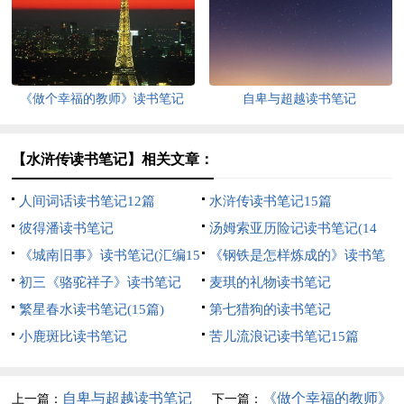
《做个幸福的教师》读书笔记
自卑与超越读书笔记
【水浒传读书笔记】相关文章：
人间词话读书笔记12篇
水浒传读书笔记15篇
彼得潘读书笔记
汤姆索亚历险记读书笔记(14
《城南旧事》读书笔记(汇编15
篇)
《钢铁是怎样炼成的》读书笔
篇)
初三《骆驼祥子》读书笔记
记3篇
麦琪的礼物读书笔记
繁星春水读书笔记(15篇)
第七猎狗的读书笔记
小鹿斑比读书笔记
苦儿流浪记读书笔记15篇
自卑与超越读书笔记
《做个幸福的教师》
上一篇：
下一篇：