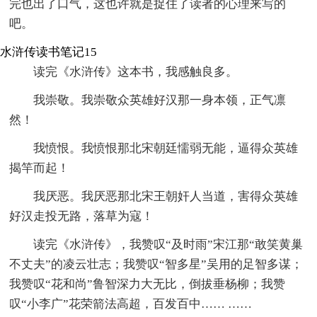
完也出了口气，这也许就是捉住了读者的心理来写的
吧。
水浒传读书笔记15
读完《水浒传》这本书，我感触良多。
我崇敬。我崇敬众英雄好汉那一身本领，正气凛
然！
我愤恨。我愤恨那北宋朝廷懦弱无能，逼得众英雄
揭竿而起！
我厌恶。我厌恶那北宋王朝奸人当道，害得众英雄
好汉走投无路，落草为寇！
读完《水浒传》，我赞叹“及时雨”宋江那“敢笑黄巢
不丈夫”的凌云壮志；我赞叹“智多星”吴用的足智多谋；
我赞叹“花和尚”鲁智深力大无比，倒拔垂杨柳；我赞
叹“小李广”花荣箭法高超，百发百中…… ……