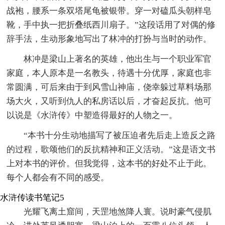
战袍，腰系一条双塔尾龟被银带。穿一对磕瓜头朝样皂
靴，手中执一把折叠纸西川扇子。”这段话用了对偶的修
辞手法，生动形象地写出了林冲的打扮与当时的动作。
林冲是梁山上著名的英雄，他出生与一个职业军官
家庭，本人原本是一名教头，待遇十分优厚，家庭也非
常圆满，可后来由于到风雪山神庙，侥幸躲过草料场那
场大火，又听到仇人的私房话以后，才奋起反抗。他可
以说是《水浒传》中塑造得最好的人物之一。
“本书十分生动地描写了被压迫者先后走上造反之路
的过程，歌颂他们的反抗精神和正义活动。”这是语文书
上对本书的评价。但我觉得，这本书的好处不止于此。
每个人都会有不同的感受。
水浒传读书笔记5
光耀飞离土窟间，天罡地煞降人寰。说时豪气侵肌