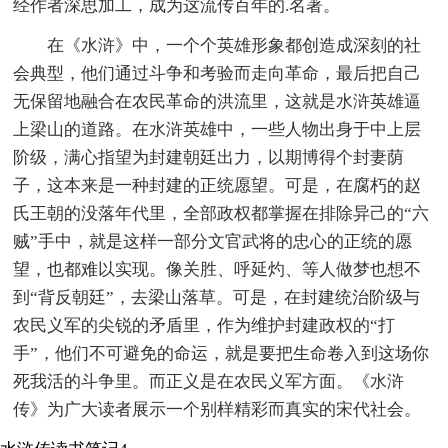
经作者深思加工，成为这流传百年的.名著。
在《水浒》中，一个个英雄形象都创造成深刻的社
会典型，他们通过斗争和考验而走向革命，最后把自己
无保留地融合在农民革命的洪流里，这就是水浒英雄逼
上梁山的道路。在水浒英雄中，一些人物出身于中上层
阶级，满心指望为封建朝廷出力，以期博得个封妻荫
子，这本来是一种封建的正统愿望。可是，在腐朽的赵
氏王朝的没落年代里，全部政权都掌握在排除异己的“六
贼”手中，就是这样一部分文官武将的忠心的正统的愿
望，也都难以实现。像关胜、呼延灼、等人做梦也想不
到“背反朝廷”，去梁山落草。可是，在封建统治阶级与
农民义军的尖锐的矛盾里，作为维护封建政权的“打
手”，他们不可避免的命运，就是要把生命卷入到这场你
死我活的斗争里。而正义是在农民义军方面。《水浒
传》为广大读者展示一个别样精彩而真实的宋代社会。