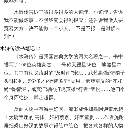
做就知道了！
水浒传告诉了我很多很多的大道理、小道理，告诉
我不能做坏事，不然终究会得到报应；还告诉我做人要
宽容大方，决不能做一个小人。“不是不报，是时候未
到”！
水浒传读书笔记12
《水浒传》是我国古典文学的四大名著之一。书中
描写了108位英雄豪杰——号称天罡星36位，地煞星72
位。其中有仗义疏财的“及时雨”宋江，武艺高强的“豹子
头”林冲，博学多才的“智多星”吴用，豪爽重义的“花和
尚”鲁智深，威震江湖的打虎英雄“行者”武松……他们个
个身怀绝技，武艺超群。
反面人物中有游手好闲、流氓成性却靠阿谀奉承爬
上太尉宝座的'高俅、奸相蔡京、奸臣童贯……作者施耐
庵把梁山好汉的故事讲得绘声绘色，把各式各样的人物