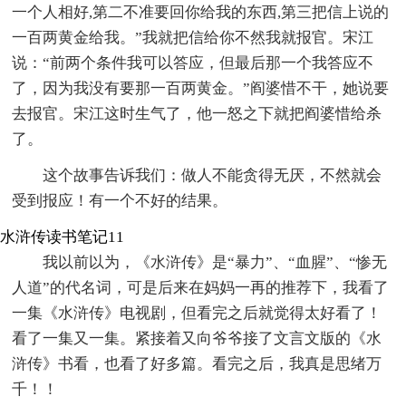
一个人相好,第二不准要回你给我的东西,第三把信上说的
一百两黄金给我。”我就把信给你不然我就报官。宋江
说：“前两个条件我可以答应，但最后那一个我答应不
了，因为我没有要那一百两黄金。”阎婆惜不干，她说要
去报官。宋江这时生气了，他一怒之下就把阎婆惜给杀
了。
这个故事告诉我们：做人不能贪得无厌，不然就会
受到报应！有一个不好的结果。
水浒传读书笔记11
我以前以为，《水浒传》是“暴力”、“血腥”、“惨无
人道”的代名词，可是后来在妈妈一再的推荐下，我看了
一集《水浒传》电视剧，但看完之后就觉得太好看了！
看了一集又一集。紧接着又向爷爷接了文言文版的《水
浒传》书看，也看了好多篇。看完之后，我真是思绪万
千！！