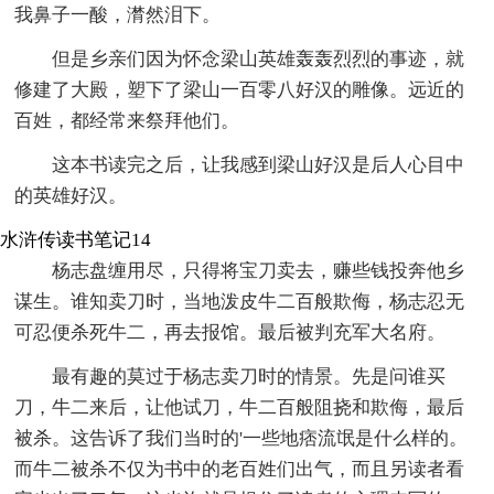
我鼻子一酸，潸然泪下。
但是乡亲们因为怀念梁山英雄轰轰烈烈的事迹，就
修建了大殿，塑下了梁山一百零八好汉的雕像。远近的
百姓，都经常来祭拜他们。
这本书读完之后，让我感到梁山好汉是后人心目中
的英雄好汉。
水浒传读书笔记14
杨志盘缠用尽，只得将宝刀卖去，赚些钱投奔他乡
谋生。谁知卖刀时，当地泼皮牛二百般欺侮，杨志忍无
可忍便杀死牛二，再去报馆。最后被判充军大名府。
最有趣的莫过于杨志卖刀时的情景。先是问谁买
刀，牛二来后，让他试刀，牛二百般阻挠和欺侮，最后
被杀。这告诉了我们当时的'一些地痞流氓是什么样的。
而牛二被杀不仅为书中的老百姓们出气，而且另读者看