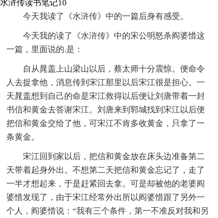
水浒传读书笔记10
今天我读了《水浒传》中的一篇后身有感受。
今天我的读了《水浒传》中的宋公明怒杀阎婆惜这
一篇，里面说的.是：
自从晁盖上山梁山以后，蔡太师十分震惊。便命令
人去捉拿他，消息传到宋江那里以后宋江很是担心。一
天晁盖想到自己的命是宋江救得以后便让刘唐带着一封
书信和黄金去答谢宋江。刘唐来到郓城找到宋江以后便
把信和黄金交给了他，可宋江不肯多收黄金，只拿了一
条黄金。
宋江回到家以后，把信和黄金放在床头边准备第二
天带着起身外出。不想第二天把信和黄金忘记了，走了
一半才想起来，于是赶紧回去拿。可是却被他的老婆阎
婆惜发现了，由于宋江经常外出所以阎婆惜跟了另外一
个人，阎婆惜说：“我有三个条件，第一不准反对我和另