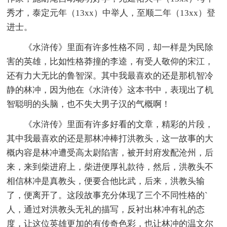
秀才，泰定元年（13xx）中举人，至顺二年（13xx）登
进士。
《水浒传》里面有许多性格不同，却一样是为民除
害的英雄，比如性格莽撞的李逵，有受人敬仰的宋江，
还有力大无比的鲁智深。其中我最喜欢的还是那机智冷
静的林冲，因为他在《水浒传》这本书中，表现出了机
智聪明的头脑，也不失大男子汉的气概啊！
《水浒传》里面有许多好看的文章，精彩的片段，
其中我最喜欢的还是那林冲棒打洪教头，这一故事的大
概内容是林冲遭受高太尉陷害，被开封府发配沧州，后
来，来到柴进府上，柴进便厚礼款待，然后，洪教头不
相信林冲是真教头，便要合他比武，后来，洪教头输
了，便离开了。这段故事充分体现了三个不同性格的`
人，通过对洪教头无礼的描写，反衬出林冲有礼的态
度，让这位英雄更加的有传奇色彩，也让林冲的温文尔