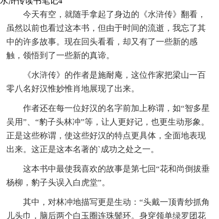
水浒传读书笔记4
今天有空，就随手拿起了身边的《水浒传》翻看，
虽然以前也看过这本书，但由于时间的流逝，我忘了其
中的许多故事。现在回头看看，却又有了一些新的感
触，领悟到了一些新的真谛。
《水浒传》的作者是施耐庵，这位作家把梁山一百
零八名好汉惟妙惟肖地展现了出来。
作者还在每一位好汉的名字前加上称谓，如“智多星
吴用”、“豹子头林冲”等，让人更好记，也更生动形象。
正是这些称谓，使这些好汉的特点更具体，全面地表现
出来。这正是这本名著的`成功之处之一。
这本书中最使我喜欢的故事是第七回“花和尚倒拔垂
杨柳，豹子头误入白虎堂”。
其中，对林冲地描写更是生动：“头戴一顶青纱抓角
儿头巾，脑后两个白玉圈连珠鬓环。身穿领单绿罗团花