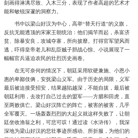
刻画得淋漓尽致、入木三分，表现了作者高超的艺术才
能和敏锐深邃的洞察力。
书中以梁山好汉为中心，高举“替天行道”的义旗，
反抗无能透顶的宋家王朝统治：他们揭竿而起，杀富济
贫、除暴安良，攻城夺寨，所向披靡。打得官军望风而
逃，吓得皇帝老儿和乱臣贼子胆战心惊。小说展现了一
幅幅官兵逼迫农民的壮烈历史画卷。
在无可奈何的情况下，朝廷采用软硬兼施、小恩小
惠的卑鄙伎俩，安抚梁山义军。由于历史的局限，义军
最后被迫接受招安，结果越陷越深，不能自拔，最后被
朝廷利用，去攻打自己过去的盟军——方腊和田虎，直
至两败俱亡。梁山好汉阵亡的阵亡，被害的被害，几乎
全军覆灭。一场轰轰烈烈的大起义就这样失败了，让朝
廷坐收渔翁之利，可悲可叹！通过读《水浒传》，我深
深地为梁山好汉的悲壮事迹所感动、所折服，为他们的