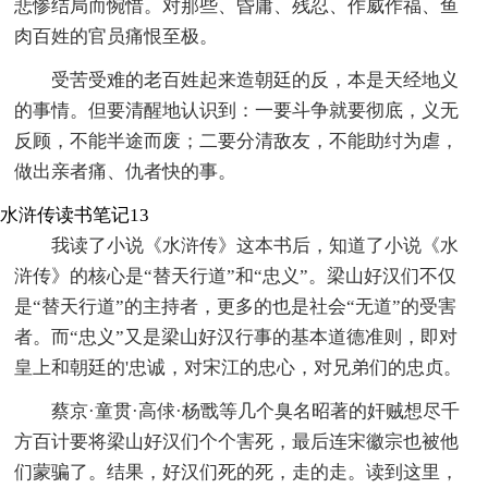
悲惨结局而惋惜。对那些、昏庸、残忍、作威作福、鱼
肉百姓的官员痛恨至极。
受苦受难的老百姓起来造朝廷的反，本是天经地义
的事情。但要清醒地认识到：一要斗争就要彻底，义无
反顾，不能半途而废；二要分清敌友，不能助纣为虐，
做出亲者痛、仇者快的事。
水浒传读书笔记13
我读了小说《水浒传》这本书后，知道了小说《水
浒传》的核心是“替天行道”和“忠义”。梁山好汉们不仅
是“替天行道”的主持者，更多的也是社会“无道”的受害
者。而“忠义”又是梁山好汉行事的基本道德准则，即对
皇上和朝廷的'忠诚，对宋江的忠心，对兄弟们的忠贞。
蔡京·童贯·高俅·杨戬等几个臭名昭著的奸贼想尽千
方百计要将梁山好汉们个个害死，最后连宋徽宗也被他
们蒙骗了。结果，好汉们死的死，走的走。读到这里，