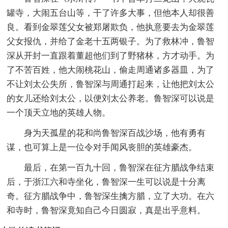
罐寺，大闹五台山等，干了许多大事，但他本人却很善
良。看到金翠莲父女被郑屠欺负，他执意要去为金翠莲
父女报仇，并给了金老十五两银子。为了救林冲，鲁智
深从开封一直跟着董超他们到了野猪林，方才动手。为
了不苦百姓，他大闹桃花山，偷走周通诸多器皿，为了
不让刘太公失所，鲁智深与周通打起来，让他把刘太公
的女儿还给刘太公，以便刘太公养老。鲁智深可以说是
一个顶天立地的英雄人物。
身为天孤星的花和尚鲁智深百战沙场，他有勇有
谋，也可算上是一位令对手闻风丧胆的英雄豪杰。
最后，在第一百九十回，鲁智深在征方腊战争结束
后，于浙江六和寺坐化，鲁智深一生可以说是十分离
奇。征方腊战争中，鲁智深生擒方腊，立了大功。在六
和寺时，鲁智深竟知自己今日圆寂，真是出乎意料。