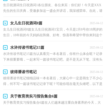
生日祝酒词生日祝酒词1各位朋友、各位来宾：你们好！今天是XXX
先生的生日庆典，受邀参加这一盛会并讲话，我深感荣幸。在此，请
允许我代表XXX并以我个人名义，向XXX先生致以最衷心的祝福...
女儿生日祝酒词8篇
2025-04-12
女儿生日祝酒词8篇女儿生日祝酒词1宝贝，今天是2月8号你18周岁的
生日，18年前的今天妈妈在阵痛、好奇、惊喜和希望中带你来到这个
世界。18年来妈妈虽然不能给你锦衣玉食的物质生...
水浒传读书笔记15篇
2025-04-12
水浒传读书笔记15篇当认真看完一本名著后，你有什么体会呢？记录
下来很重要哦，一起来写一篇读书笔记吧。是不是无从下笔、没有头
绪？以下是小编为大家整理的水浒传读书笔记，希望能够...
彼得潘读书笔记
2025-04-12
彼得潘读书笔记细细品味一本名著后，大家心中一定是萌生了不少心
得，何不写一篇读书笔记记录下呢？可能你现在毫无头绪吧，以下是
小编收集整理的彼得潘读书笔记，欢迎大家借鉴与参考，希...
关于教育类实习报告集合6篇
2025-04-12
关于教育类实习报告集合6篇在人们越来越注重自身素养的今天，大