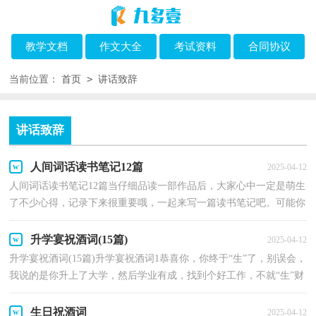
教学文档
作文大全
考试资料
合同协议
>
当前位置：
首页
讲话致辞
讲话致辞
人间词话读书笔记12篇
2025-04-12
人间词话读书笔记12篇当仔细品读一部作品后，大家心中一定是萌生
了不少心得，记录下来很重要哦，一起来写一篇读书笔记吧。可能你
现在毫无头绪吧，以下是小编帮大家整理的人间词话读...
升学宴祝酒词(15篇)
2025-04-12
升学宴祝酒词(15篇)升学宴祝酒词1恭喜你，你终于“生”了，别误会，
我说的是你升上了大学，然后学业有成，找到个好工作，不就“生”财
了吗？有一种总文走势叫不紧张，有一种总理模式叫要自...
生日祝酒词
2025-04-12