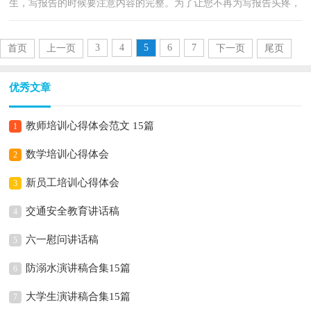
生，写报告的时候要注意内容的完整。为了让您不再为写报告头疼，
以下是小编精心整理的床垫市场调查报告，供大家参考...
3
4
5
6
7
首页
上一页
下一页
尾页
优秀文章
教师培训心得体会范文 15篇
1
数学培训心得体会
2
新员工培训心得体会
3
交通安全教育讲话稿
4
六一慰问讲话稿
5
防溺水演讲稿合集15篇
6
大学生演讲稿合集15篇
7