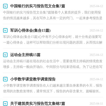
中国银行的实习报告范文合集7篇
2025-04-12
中国银行的实习报告范文合集7篇随着个人素质的提升，我们使用报
告的情况越来越多，其在写作上具有一定的窍门。一起来参考报告是
怎么写的吧，下面是小编整理的中国银行的实习报告7...
军训心得体会(集合15篇)
2025-04-12
军训心得体会(集合15篇)心中有不少心得体会时，就十分有必须要写
一篇心得体会，这样可以帮助我们分析出现问题的原因，从而找出解
决问题的办法。相信许多人会觉得心得体会很难写吧...
运动会主持稿15篇
2025-04-12
运动会主持稿15篇在现在的社会生活中，需要使用主持稿的情境愈发
增多，主持稿一般由开场白、中间部分与结束语组成。为了让您在写
主持稿时更加简单方便，下面是小编为大家整理的运...
小学数学课堂教学调查报告
2025-04-12
小学数学课堂教学调查报告在人们越来越注重自身素养的今天，报告
使用的次数愈发增长，通常情况下，报告的内容含量大、篇幅较长。
那么大家知道标准正式的报告格式吗？以下是小编为大...
关于建筑类实习报告范文集锦7篇
2025-04-11