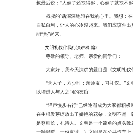
叔最后说：“人倒了还扶得起，心倒了就扶不起
叔叔的`话深深地印在我的心里。我想：
自私自利，让人的心冷漠起来。我们应该伸出
能“热”起来。
文明礼仪伴我行演讲稿 篇2
尊敬的领导、老师、亲爱的同学们：
大家好，我今天演讲的题目是《文明礼仪
“为人子，方少时；亲师友，习礼仪。”
以增进人与人之间的友谊。
“轻声慢步右行”已经逐渐成为大家都积
在生根发芽绽放出了娇艳的花朵，文明不是一
是尊师长，礼待人。文明是一个简单的点头致
一种温暖，一份真诚。）文明是在公共汽车上