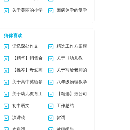
关于美丽的小学
因病休学的复学
书
文
作文3篇
申请书
猜你喜欢
记忆深处作文
精选工作方案模
【精华】销售合
关于《幼儿教
板集锦八篇
【推荐】母爱高
关于写给老师的
同集锦六篇
育》心得体会范文锦
关于高中英语参
八年级物理教学
中作文汇总9篇
感谢信7篇
集9篇
关于幼儿教育工
【精选】致公司
考作文锦集五篇
工作计划
初中语文
工作总结
作计划集锦10篇
感谢信四篇
演讲稿
贺词
欢迎词
述职报告