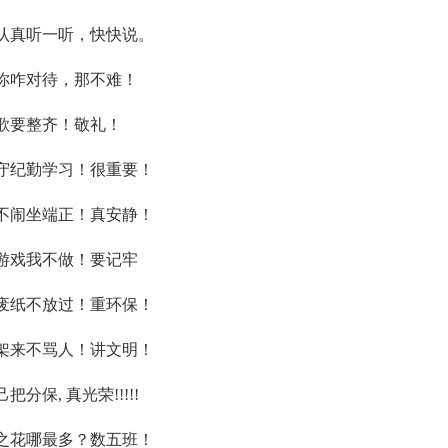
认真听一听，快快说。
你咋对待，那不难！
国歌要整齐！敬礼！
守纪勤学习！很重要！
不闹坐端正！真安静！
游戏我不做！要记牢
废纸不放过！重环保！
架来不骂人！讲文明！
分保, 真光荣!!!!!
之花哪最多？数五班！