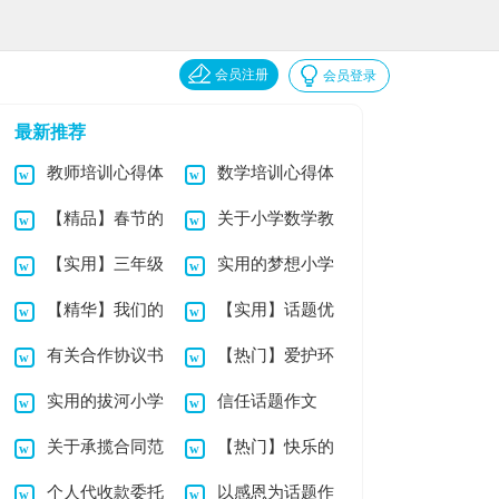
会员注册
会员登录
最新推荐
教师培训心得体
数学培训心得体
【精品】春节的
关于小学数学教
会范文 15篇
会
【实用】三年级
实用的梦想小学
小学作文3篇
案范文汇编八篇
【精华】我们的
【实用】话题优
小学作文3篇
作文三篇
有关合作协议书
【热门】爱护环
故事小学作文三篇
秀作文汇编九篇
实用的拔河小学
信任话题作文
锦集7篇
境小学作文四篇
关于承揽合同范
【热门】快乐的
作文3篇
个人代收款委托
以感恩为话题作
本
中秋小学作文4篇