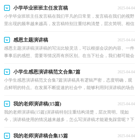
小学毕业班班主任发言稿
2025-04-04
小学毕业班班主任发言稿在我们平凡的日常里，发言稿在我们的视野
里出现的频率越来越高，发言稿特别注重结构清楚，层次简明。相信
许多人会觉得发言稿很难写吧，下面是小编收集整理的...
感恩主题演讲稿
2025-04-04
感恩主题演讲稿演讲稿的写法比较灵活，可以根据会议的内容、一件
事事后的感想、需要等情况而有所区别。在当下社会，我们都可能会
用到演讲稿，为了让您在写演讲稿时更加简单方便，以...
小学生感恩演讲稿范文合集7篇
2025-04-04
小学生感恩演讲稿范文合集7篇演讲稿具有逻辑严密，态度明确，观
点鲜明的特点。在发展不断提速的社会中，能够利用到演讲稿的场合
越来越多，如何写一份恰当的演讲稿呢？下面是小编帮大...
我的老师演讲稿(15篇)
2025-04-04
我的老师演讲稿(15篇)演讲稿特别注重结构清楚，层次简明。现如
今，演讲稿使用的情况越来越多，怎么写演讲稿才能避免踩雷呢？下
面是小编收集整理的我的老师演讲稿，欢迎阅读，希望大家能...
我的老师演讲稿合集15篇
2025-04-04