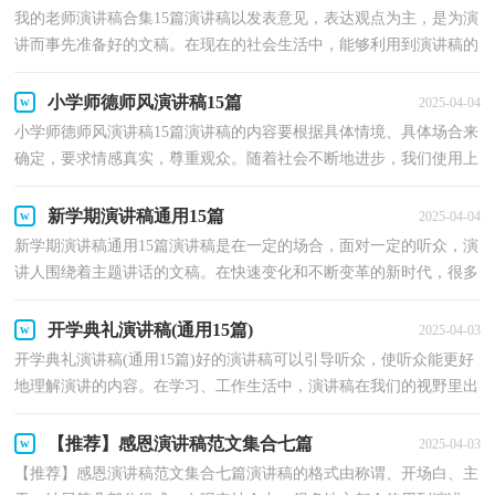
我的老师演讲稿合集15篇演讲稿以发表意见，表达观点为主，是为演
讲而事先准备好的文稿。在现在的社会生活中，能够利用到演讲稿的
场合越来越多，你知道演讲稿怎样才能写的好吗？下面是...
小学师德师风演讲稿15篇
2025-04-04
小学师德师风演讲稿15篇演讲稿的内容要根据具体情境、具体场合来
确定，要求情感真实，尊重观众。随着社会不断地进步，我们使用上
演讲稿的情况与日俱增，你所见过的演讲稿是什么样的...
新学期演讲稿通用15篇
2025-04-04
新学期演讲稿通用15篇演讲稿是在一定的场合，面对一定的听众，演
讲人围绕着主题讲话的文稿。在快速变化和不断变革的新时代，很多
地方都会使用到演讲稿，写起演讲稿来就毫无头绪？下面...
开学典礼演讲稿(通用15篇)
2025-04-03
开学典礼演讲稿(通用15篇)好的演讲稿可以引导听众，使听众能更好
地理解演讲的内容。在学习、工作生活中，演讲稿在我们的视野里出
现的频率越来越高，为了让您在写演讲稿时更加简单...
【推荐】感恩演讲稿范文集合七篇
2025-04-03
【推荐】感恩演讲稿范文集合七篇演讲稿的格式由称谓、开场白、主