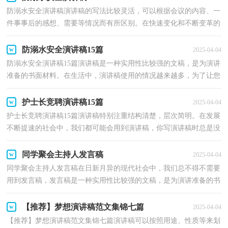
防溺水安全演讲稿演讲稿的写法比较灵活，可以根据会议的内容、一
件事事后的感想、需要等情况而有所区别。在快速变化和不断变革的
新时代，演讲稿与我们的生活息息相关，你所见过的...
防溺水安全演讲稿15篇
2025-04-04
防溺水安全演讲稿15篇演讲稿是一种实用性比较强的文稿，是为演讲
准备的书面材料。在生活中，演讲稿使用的情况越来越多，为了让您
在写演讲稿时更加简单方便，下面是小编帮大家整理的...
护士长竞聘演讲稿15篇
2025-04-04
护士长竞聘演讲稿15篇演讲稿特别注重结构清楚，层次简明。在发展
不断提速的社会中，我们都可能会用到演讲稿，你写演讲稿时总是没
有新意？下面是小编帮大家整理的护士长竞聘演讲稿，欢...
同学聚会主持人发言稿
2025-04-04
同学聚会主持人发言稿在日新月异的现代社会中，我们总不得不需要
用到发言稿，发言稿是一种实用性比较强的文稿，是为演讲准备的书
面材料。那么你有了解过发言稿吗？以下是小编精心整...
【推荐】梦想演讲稿范文集锦七篇
2025-04-04
【推荐】梦想演讲稿范文集锦七篇演讲稿可以按照用途、性质等来划