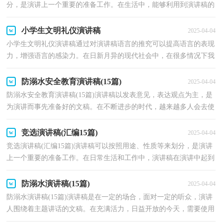
分，是演讲上一个重要的准备工作。在生活中，能够利用到演讲稿的
场合越来越多，那要怎么写好演讲稿呢？下面是小编帮...
小学生文明礼仪演讲稿
2025-04-04
小学生文明礼仪演讲稿通过对演讲稿语言的推究可以提高语言的表现
力，增强语言的感染力。在日新月异的现代社会中，在很多情况下我
们需要用到演讲稿，演讲稿的注意事项有许多，你确定...
防溺水安全教育演讲稿(15篇)
2025-04-04
防溺水安全教育演讲稿(15篇)演讲稿以发表意见，表达观点为主，是
为演讲而事先准备好的文稿。在不断进步的时代，越来越多人会去使
用演讲稿，为了让您在写演讲稿时更加简单方便，以下是...
竞选演讲稿(汇编15篇)
2025-04-04
竞选演讲稿(汇编15篇)演讲稿可以按照用途、性质等来划分，是演讲
上一个重要的准备工作。在日常生活和工作中，演讲稿在演讲中起到
的作用越来越大，相信很多朋友都对写演讲稿感到非...
防溺水演讲稿(15篇)
2025-04-04
防溺水演讲稿(15篇)演讲稿是在一定的场合，面对一定的听众，演讲
人围绕着主题讲话的文稿。在充满活力，日益开放的今天，需要使用
演讲稿的事情愈发增多，那么问题来了，到底应如何写一份...