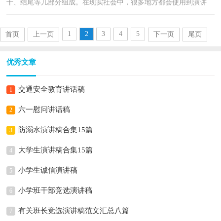
干、结尾等几部分组成。在现实社会中，很多地方都会使用到演讲
稿，那么，怎么去写演讲稿呢？以下是小编为大家整理的...
1
2
3
4
5
首页
上一页
下一页
尾页
优秀文章
交通安全教育讲话稿
1
六一慰问讲话稿
2
防溺水演讲稿合集15篇
3
大学生演讲稿合集15篇
4
小学生诚信演讲稿
5
小学班干部竞选演讲稿
6
有关班长竞选演讲稿范文汇总八篇
7