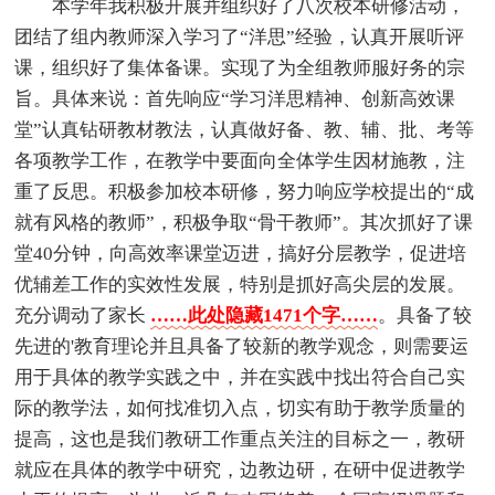
本学年我积极开展并组织好了八次校本研修活动，
团结了组内教师深入学习了“洋思”经验，认真开展听评
课，组织好了集体备课。实现了为全组教师服好务的宗
旨。具体来说：首先响应“学习洋思精神、创新高效课
堂”认真钻研教材教法，认真做好备、教、辅、批、考等
各项教学工作，在教学中要面向全体学生因材施教，注
重了反思。积极参加校本研修，努力响应学校提出的“成
就有风格的教师”，积极争取“骨干教师”。其次抓好了课
堂40分钟，向高效率课堂迈进，搞好分层教学，促进培
优辅差工作的实效性发展，特别是抓好高尖层的发展。
充分调动了家长
……此处隐藏1471个字……
。具备了较
先进的'教育理论并且具备了较新的教学观念，则需要运
用于具体的教学实践之中，并在实践中找出符合自己实
际的教学法，如何找准切入点，切实有助于教学质量的
提高，这也是我们教研工作重点关注的目标之一，教研
就应在具体的教学中研究，边教边研，在研中促进教学