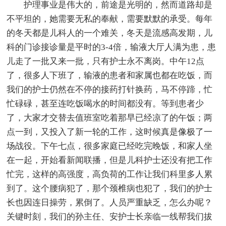
护理事业是伟大的，前途是光明的，然而道路却是
不平坦的，她需要无私的奉献，需要默默的承受。每年
的冬天都是儿科人的一个难关，冬天是流感高发期，儿
科的门诊接诊量是平时的3-4倍，输液大厅人满为患，患
儿走了一批又来一批，只有护士永不离岗。中午12点
了，很多人下班了，输液的患者和家属也都在吃饭，而
我们的护士仍然在不停的接药打针换药，马不停蹄，忙
忙碌碌，甚至连吃饭喝水的时间都没有。等到患者少
了，大家才交替去值班室吃着那早已经凉了的午饭；两
点一到，又投入了新一轮的工作，这时候真是像极了一
场战役。下午七点，很多家庭已经吃完晚饭，和家人坐
在一起，开始看新闻联播，但是儿科护士还没有把工作
忙完，这样的高强度，高负荷的工作让我们科里多人累
到了。这个腰病犯了，那个颈椎病也犯了，我们的护士
长也因连日操劳，累倒了。人员严重缺乏，怎么办呢？
关键时刻，我们的孙主任、安护士长亲临一线帮我们拔