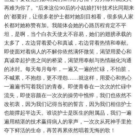
再难为你了。"后来这位90后的小姑娘打针技术比同期来
的`都要好，让很多老护士都对她刮目相看，很多病人家
长都对她称赞有加。我能体会她的心路历程肯定不平
坦，是啊，当个白衣天使太不容易，她们的翅膀承载的
太多了，左边背着爱心和真诚，右边背着热情和奉献。
即使面对着病人的不解你依然满怀微笑，渴望用爱心和
真诚牵起护患之间的桥梁，渴望用奉献与热情融化沟通
的冰封。每天每月每年，一遍又一遍的忙碌，不怕脏，
不喊累，不抱怨，更不埋怨……就这样，用爱心和热心
一遍遍书写着我们的青春。即便青春在一次次的忙碌中
流失，即使容颜在一次次的操劳中憔悴，我们也依然不
改初衷，因为我们记得当初的誓言，因为我们相信护士
也能撑起半边天。谁说护士是医生的附属品，我们一遍
遍用精湛的技术赢得病人的掌声，一次次从死神手里抢
夺下鲜活的生命，再苦再累依然唱着无悔的歌！