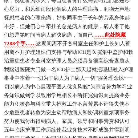
家，视患者为亲人，每当患者有什么需要时她们总是尽
心尽力，和风细雨般化解病人的生理病痛，润物无声地
抚慰患者的心理伤痛，好多同事由于长年的劳累身体都
不好，但她们心中牵挂的总是病人的健康，病人来了他
们总是第时间替病人解决病痛，而自已
……此处隐藏
7288个字……
这期间离不开各科室主任和护士长知人善
用离不开护理姐妹们支持与帮助ICU是医院集中监护和救
治重症患者专业科室护理人员必须具备很高综合素质从
我踏进医院大门做一名ICU护士那天起就把理想融入护理
事业中本着“一切为了病人为了病人一切”服务理念以“一
切以病人为中心展现平医人优良风貌”为宗旨努力学习业
务知识做到学以致用学用相长不断拓宽知识面提高业务
能力积极参与科室重大抢救工作不言苦累不计得失使不
少危重患者转危为安主动帮助病人和协调科室烦琐事务
努力使我付出得到病人、家属、领导和同事赞赏和认可
五年临床护理工作历练使我业务技术不断成熟并得到明