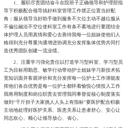
1、履职尽责团结奋斗在院班子正确领导和护理部指
导下积极配合领导搞好科室管理工作摆正位置当好配
角；服从领导当好助手做到服务不欠位主动不越位服从
不偏位融洽不空位使科室工作有条不紊地进行要团结全
体护理人员用真情和爱心去善待我每一位姐妹使他们人
格得到充分尊重沟通增进协调充分发挥集体优势共同打
造优秀团队创建一流业绩。
2、注重学习强化责任以打造学习型科室、学习型员
工为目标用勤思、敏学行动带动护士姐妹学习新技术拓
宽知识面并客观评价和充分发挥每一位护士工作潜能发
挥他们各自优势是每一位护士都怀着愉悦心情投入工作
我将用制度和岗位职责去管理我同事督促核心制度落实
做到“千斤担子大家挑人人头上有指标”要医护配合积极
主动地处理好医护关系、医患关系让患者舒心、安心让
同志欢心、顺心让领导放心、省心。