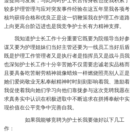
显提高与发展；与此同时护士长言传身教也使我积累了
较多护理管理与应对突发事件经验在这五年里我各项考
核均获得合格和优良正是这一切鞭策我在护理工作道路
上向更高台阶迈进也是我竞争护士长有力精神支撑。
我知道护士长工作十分重要它既要为院领导当好参
谋又要为护理姐妹们当好主管还要为一线员工当好后盾
既是护理工作管理者又是执行者是指挥员又是战斗员我
也深知护士长工作十分辛苦她不仅需要忠诚老实品格而
且要具备吃苦耐劳精神就像蜡烛一样燃烧照亮别人正是
她们爱岗敬业无私奉献精神时时刻刻影响着我、激励着
我促使着我向她们学习向他们靠拢参与这次竞聘我愿在
求真务实中认识在积极进取中不断追求在拼搏奉献中实
现价值在公平竞争中完善自我。
如果我能够竞聘为护士长我要做好以下几工
作：