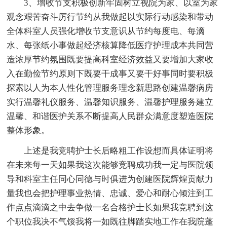
3、增收节支积极创新牢固树立视院为家、以室为家
观念艰苦奋斗厉行节约从我做起以实际行动感染和带动
全体科室人员强化增收节支意识从节约每度电、每滴
水、每张纸小事做起经济核算降低医疗护理成本共同营
造浓厚节约氛围既要提高科室经济效益又要增加大家收
入在勤俭节约原则下既要干成事又要干好事同时要积极
探索以人为本人性化管理服务理念新思路创建温馨病房
实行温馨礼仪服务、温馨知识服务、温馨护理服务建立
温馨、和谐医护关系不断提高人民群众满意度塑造医院
整体形象。
上述是我竞聘护士长后略粗工作设想而具体证明将
在未来每一天如果我这次能够竞聘成功我一定与医院领
导和科室主任同心同德与时俱进为创建医院辉煌贡献力
量我也会把护理事业热情、忠诚、爱心和耐心倾注到工
作点点滴滴之中去争做一名合格护士长如果我竞聘到这
个职位我决不气馁我将一如既往脚踏实地工作在我院蓬