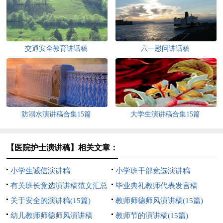
交通安全教育讲话稿
六一慰问讲话稿
防溺水演讲稿合集15篇
大学生演讲稿合集15篇
【医院护士演讲稿】相关文章：
小学生诚信演讲稿
小学班干部竞选演讲稿
有关班长竞选演讲稿范文汇总
毕业典礼教师代表发言稿
八篇
关于安全的演讲稿(15篇)
教师师德师风演讲稿(15篇)
幼儿教师师德师风演讲稿
教师节的演讲稿(15篇)