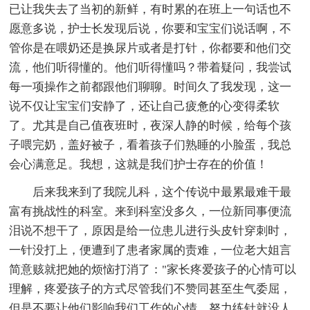
已让我失去了当初的新鲜，有时累的在班上一句话也不
愿意多说，护士长发现后说，你要和宝宝们说话啊，不
管你是在喂奶还是换尿片或者是打针，你都要和他们交
流，他们听得懂的。他们听得懂吗？带着疑问，我尝试
每一项操作之前都跟他们聊聊。时间久了我发现，这一
说不仅让宝宝们安静了，还让自己疲惫的心变得柔软
了。尤其是自己值夜班时，夜深人静的时候，给每个孩
子喂完奶，盖好被子，看着孩子们熟睡的小脸蛋，我总
会心满意足。我想，这就是我们护士存在的价值！
后来我来到了我院儿科，这个传说中最累最难干最
富有挑战性的科室。来到科室没多久，一位新同事便流
泪说不想干了，原因是给一位患儿进行头皮针穿刺时，
一针没打上，便遭到了患者家属的责难，一位老大姐言
简意赅就把她的烦恼打消了："家长疼爱孩子的心情可以
理解，疼爱孩子的方式尽管我们不赞同甚至生气委屈，
但是不要让他们影响我们工作的心情，努力练针就没人