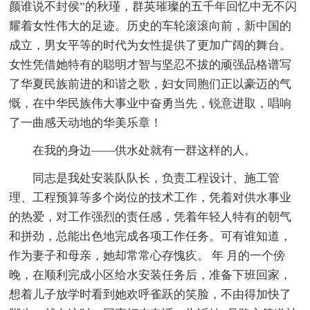
颜谁说不封侯”的秋瑾，群英璀璨的五千年回忆中无不闪
耀着女性伟大的足迹。历史的车轮滚滚向前，新中国的
成立，男女平等的时代为女性提供了更加广阔的舞台。
女性凭借她特有的聪明才智与坚忍不拔的顽强品格谱写
了华夏民族前进的和谐之歌，妇女同胞们正以豪迈的气
慨，在中华民族伟大事业中奋勇当先，锐意进取，唱响
了一曲感天动地的华美乐章！
在我的身边——供水处就有一群这样的人。
同志是我处安装队队长，负责工程设计、施工管
理、工程预算等多个岗位的技术工作，凭着对供水事业
的热爱，对工作强烈的责任感，凭着年轻人特有的朝气
和拼劲，总能出色地完成各项工作任务。可有谁知道，
作为妻子和母亲，她却常常心存愧疚。 年 月的一个傍
晚，在顺利完成小区给水安装任务后，准备下班回家，
想着儿子放学时看到她欢呼雀跃的笑脸，不由得加快了