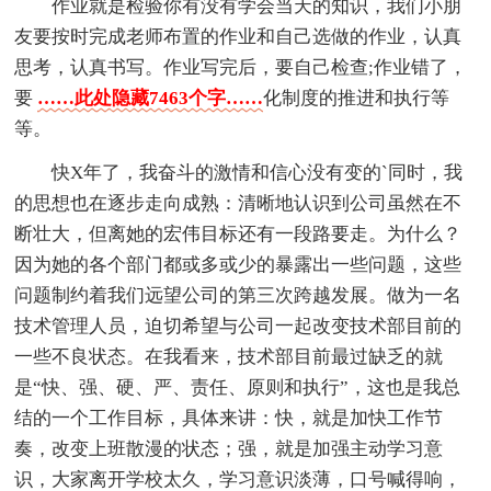
作业就是检验你有没有学会当天的知识，我们小朋
友要按时完成老师布置的作业和自己选做的作业，认真
思考，认真书写。作业写完后，要自己检查;作业错了，
要
……此处隐藏7463个字……
化制度的推进和执行等
等。
快X年了，我奋斗的激情和信心没有变的`同时，我
的思想也在逐步走向成熟：清晰地认识到公司虽然在不
断壮大，但离她的宏伟目标还有一段路要走。为什么？
因为她的各个部门都或多或少的暴露出一些问题，这些
问题制约着我们远望公司的第三次跨越发展。做为一名
技术管理人员，迫切希望与公司一起改变技术部目前的
一些不良状态。在我看来，技术部目前最过缺乏的就
是“快、强、硬、严、责任、原则和执行”，这也是我总
结的一个工作目标，具体来讲：快，就是加快工作节
奏，改变上班散漫的状态；强，就是加强主动学习意
识，大家离开学校太久，学习意识淡薄，口号喊得响，