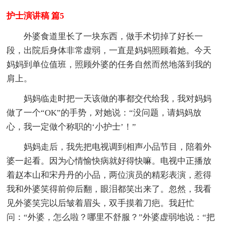
护士演讲稿 篇5
外婆食道里长了一块东西，做手术切掉了好长一
段，出院后身体非常虚弱，一直是妈妈照顾着她。今天
妈妈到单位值班，照顾外婆的任务自然而然地落到我的
肩上。
妈妈临走时把一天该做的事都交代给我，我对妈妈
做了一个“OK”的手势，对她说：“没问题，请妈妈放
心，我一定做个称职的‘小护士’！”
妈妈走后，我先把电视调到相声小品节目，陪着外
婆一起看。因为心情愉快病就好得快嘛。电视中正播放
着赵本山和宋丹丹的小品，两位演员的精彩表演，惹得
我和外婆笑得前仰后翻，眼泪都笑出来了。忽然，我看
见外婆笑完以后皱着眉头，双手摸着刀疤。我赶忙
问：“外婆，怎么啦？哪里不舒服？”外婆虚弱地说：“把