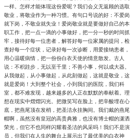
一样。怎样才能体现这份爱呢？我们会义无返顾的选取
敬业，将敬业作为一种习惯。有句口号说的好：不爱岗
就下岗，不敬业就失业！爱岗敬业就是要做好自己的本
职工作，把一点一滴的小事做好，把一分一秒的时间抓
牢，接待好每一位患者，解答好每一位家属的提问，检
查好每一个症状，记录好每一次诊断，用爱接纳患者，
用心温暖病情，把一份份白衣天使的情意散发。古人
说：不积跬步，无以至千里；不善小事，何以成大器。
从我做起，从小事做起，从此刻做起，这就是敬业，这
就是爱岗！大到整个社会，小到我们的医院，我们科
室，都不难发现，越来越多的人正在默默的奉献着。理
想在现实中熠熠闪光。把微笑写在脸上，把辛酸埋在心
底，把燕尾顶在发梢，把圣洁永挂胸间。我们戴的燕尾
帽啊，虽然没有皇冠的高贵典雅，也没有博士帽的潇洒
荣光，但它不也同样闪耀着圣洁的风采吗！我们不是演
员，但我们在人生的舞台上展示出了最优美的白衣神