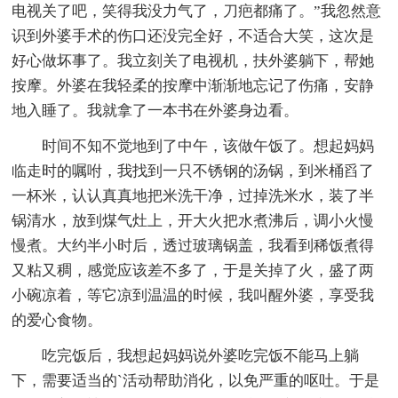
电视关了吧，笑得我没力气了，刀疤都痛了。”我忽然意
识到外婆手术的伤口还没完全好，不适合大笑，这次是
好心做坏事了。我立刻关了电视机，扶外婆躺下，帮她
按摩。外婆在我轻柔的按摩中渐渐地忘记了伤痛，安静
地入睡了。我就拿了一本书在外婆身边看。
时间不知不觉地到了中午，该做午饭了。想起妈妈
临走时的嘱咐，我找到一只不锈钢的汤锅，到米桶舀了
一杯米，认认真真地把米洗干净，过掉洗米水，装了半
锅清水，放到煤气灶上，开大火把水煮沸后，调小火慢
慢煮。大约半小时后，透过玻璃锅盖，我看到稀饭煮得
又粘又稠，感觉应该差不多了，于是关掉了火，盛了两
小碗凉着，等它凉到温温的时候，我叫醒外婆，享受我
的爱心食物。
吃完饭后，我想起妈妈说外婆吃完饭不能马上躺
下，需要适当的`活动帮助消化，以免严重的呕吐。于是