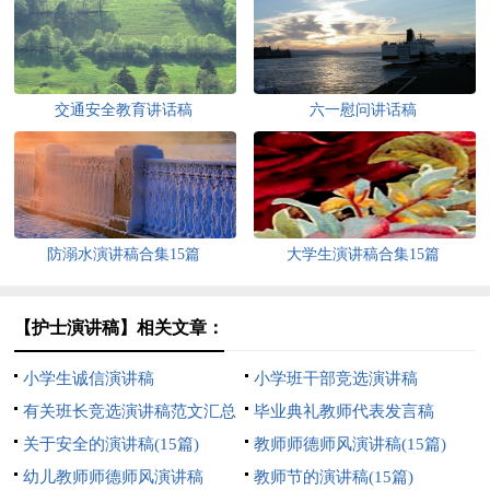
交通安全教育讲话稿
六一慰问讲话稿
防溺水演讲稿合集15篇
大学生演讲稿合集15篇
【护士演讲稿】相关文章：
小学生诚信演讲稿
小学班干部竞选演讲稿
有关班长竞选演讲稿范文汇总
毕业典礼教师代表发言稿
八篇
关于安全的演讲稿(15篇)
教师师德师风演讲稿(15篇)
幼儿教师师德师风演讲稿
教师节的演讲稿(15篇)