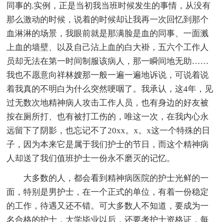
同事的.实例，正是当初我当班时候发生的事情，从没有
那么激动的时候，说着的时候却让我再一次回忆到那个
血淋淋的场景，我眼前就是那满脸是血的同事、一面溅
上血的墙壁、以及自己沾上血的白大褂，五六个工作人
员却无法在第一时间制服该病人，那一瞬间地无助……
我也不愿意向祥林嫂那一般一遍一遍地诉说，可说着说
着我真的不明白为什么突然哽咽了。我承认，这4年，见
过无数次地精神病人攻击工作人员，也有身边的好友被
按在厕所打、也有被打工伤的，唯这一次，在我内心永
远留下了阴影，也忘记不了20xx。x。x这一个特殊的日
子，因为本来它是属于我们护士的节日，而这个精神病
人却送了我们值班护士一份永不磨灭的记忆。
大多数的人，都会看到精神病医院的护士光鲜的一
面，特别是男护士，在一个正式的单位，有着一份稳定
的工作，待遇又还不错。可大多数人不知道，要成为一
名合格的护士，大学毕业以后，还要考护士资格证，每