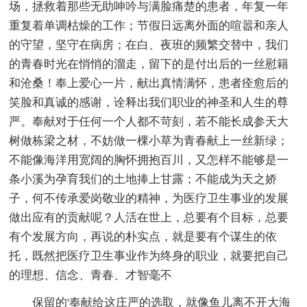
场，拯救着那些无助呻吟与满脸痛楚的患者，年复一年
重复着单调枯燥的工作；节假日远离外面的喧嚣和亲人
的守望，坚守在病房；在白、夜班的频繁交替中，我们
的青春时光在悄悄的溜走，留下的是付出后的一丝慰籍
和沧桑！奉上爱心一片，献出真情满怀，患者痊愈后的
笑脸和真诚的感谢，诠释出我们职业的神圣和人生的尊
严。奉献对于任何一个人都不苛刻，若不能长成参天大
树做栋梁之材，不妨做一棵小草为青春献上一丝新绿；
不能像海洋用宽阔的胸怀拥抱百川，又怎样不能够是一
条小溪为孕育我们的土地捧上甘露；不能成为天之娇
子，何不传承爱岗敬业的精神，为医疗卫生事业的发展
做出应有的贡献呢？人活在世上，总要有个目标，总要
有个发展方向，再说的朴实点，就是要有个谋生的依
托，既然把医疗卫生事业作为终身的职业，就要把自己
的理想、信念、青春、才智毫不
保留的'奉献给这庄严的选取，就像鱼儿离不开大海