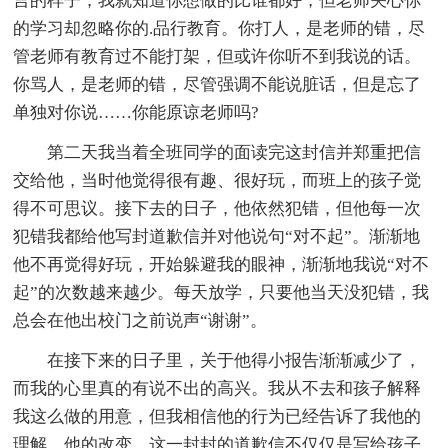
言的样子，我就知道你想做的比谁都好，但老师关心你
的学习却忽略你的.品行教育。你打人，是老师的错，尽
管老师有教育过不能打架，但或许你听不到我说的话。
你骂人，是老师的错，尽管强调不能说脏话，但是忘了
单独对你说……你能原谅老师吗?
第二天我当着全班同学的面读完这封信并郑重把信
交给他，当时他觉得很有趣、很好玩，而班上的孩子觉
得不可思议。接下去的日子，他依然犯错，但他每一次
犯错我都给他写封道歉信并对他说句“对不起”。渐渐地
他不再觉得好玩，开始躲避我的眼神，渐渐地我说“对不
起”的次数越来越少。每天放学，只要他当天没犯错，我
总会在他出校门之前说声“谢谢”。
在接下来的日子里，关于他得小报告渐渐减少了，
而我的心里真的有说不出的高兴。我从不去和孩子解释
我这么做的用意，但我相信他的行为已经告诉了我他的
理解、他的改变。这一封封的道歉信不仅仅是写给孩子