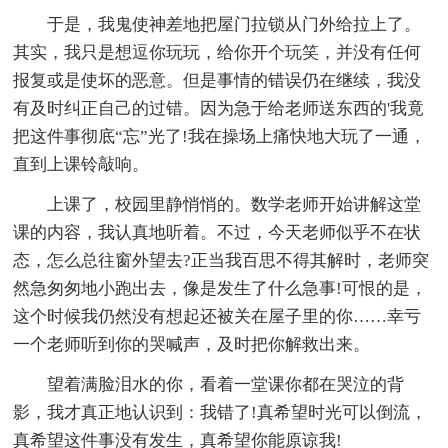
于是，我鬼使神差地把屋门拉锁从门外给拉上了。
其实，我只是想逗你玩玩，给你开个玩笑，并没有任何
报复或是使坏的恶意。但是事情的错误仍在继续，我没
有及时纠正自己的过错。因为急于给老师送东西的'我竟
把这件事彻底“忘”光了!我在操场上痛快地大玩了一通，
直到上课铃敲响。
上课了，校园里静悄悄的。数学老师开始讲解这堂
课的内容，我认真地听着。不过，今天老师似乎不在状
态，怎么总往窗外望去?正当我百思不得其解时，老师突
然急匆匆地小跑出去，像是发生了什么急事!可恨的是，
这个时候我仍然没有想起还被关在屋子里的你……幸亏
一个老师听到你的哭喊声，及时把你解救出来。
望着满脸泪水的你，看着一堂课你都在哭泣的背
影，我才真正地认识到：我错了!真希望时光可以倒流，
真希望这件事没有发生，真希望你能原谅我!