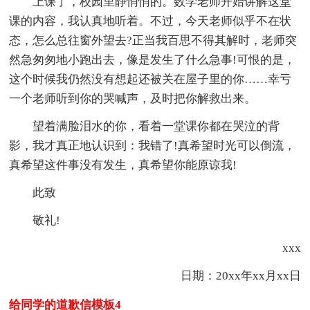
上课了，校园里静悄悄的。数学老师开始讲解这堂
课的内容，我认真地听着。不过，今天老师似乎不在状
态，怎么总往窗外望去?正当我百思不得其解时，老师突
然急匆匆地小跑出去，像是发生了什么急事!可恨的是，
这个时候我仍然没有想起还被关在屋子里的你……幸亏
一个老师听到你的哭喊声，及时把你解救出来。
望着满脸泪水的你，看着一堂课你都在哭泣的背
影，我才真正地认识到：我错了!真希望时光可以倒流，
真希望这件事没有发生，真希望你能原谅我!
此致
敬礼!
xxx
日期：20xx年xx月xx日
给同学的道歉信模板4