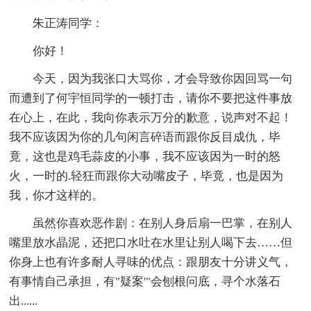
朱正涛同学：
你好！
今天，因为我张口大骂你，才会导致你因回骂一句
而遭到了何宇恒同学的一顿打击，请你不要把这件事放
在心上，在此，我向你表示万分的歉意，说声对不起！
我不应该因为你的几句闲言碎语而跟你反目成仇，毕
竟，这也是鸡毛蒜皮的小事，我不应该因为一时的怒
火，一时的.轻狂而跟你大动嘴皮子，毕竟，也是因为
我，你才这样的。
虽然你喜欢恶作剧：在别人身后扇一巴掌，在别人
嘴里放水晶泥，还把口水吐在水里让别人喝下去……但
你身上也有许多耐人寻味的优点：跟朋友十分讲义气，
有事情自己承担，有"疑案'"会刨根问底，寻个水落石
出......