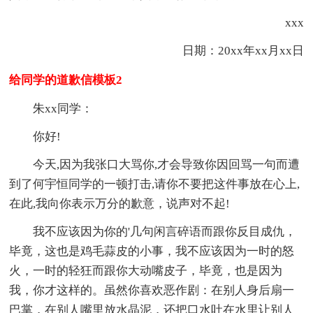
xxx
日期：20xx年xx月xx日
给同学的道歉信模板2
朱xx同学：
你好!
今天,因为我张口大骂你,才会导致你因回骂一句而遭
到了何宇恒同学的一顿打击,请你不要把这件事放在心上,
在此,我向你表示万分的歉意，说声对不起!
我不应该因为你的'几句闲言碎语而跟你反目成仇，
毕竟，这也是鸡毛蒜皮的小事，我不应该因为一时的怒
火，一时的轻狂而跟你大动嘴皮子，毕竟，也是因为
我，你才这样的。虽然你喜欢恶作剧：在别人身后扇一
巴掌，在别人嘴里放水晶泥，还把口水吐在水里让别人