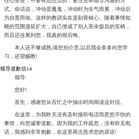
往心里去，不要有思想负担，要注意和领导沟通的方
式。俗话说，冲动是魔鬼，冲动时为生气而累，冲动后
为自责而恼。这样的教训实在是刻骨铭心。随着事情知
晓的范围漫延扩大，自己便成了别人茶余饭后的笑柄，
而且还连累到您，我真的很后悔。
本人还不够成熟,请您别介意,以后我会多多向您学
习，还望赐教!
领导道歉信14
领导:
您好!
首先，感谢您从百忙之中抽出时间阅读这封信。
在这里，为我昨天没有及时接听电话而惹您不快的
事情，向您诚挚道歉。因为我的工作疏忽，没有听见电
话，我感到非常抱歉，在这里再次恳求您的原谅!