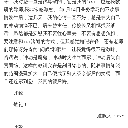
来，我对您一直是很尊敬的，您是我的`xxx，也是我教
研的导师,我非常感激您。自6月14日业务学习的不欢事
情发生后，这几天，我的心情一直不好，总是在为自己
的冲动懊恼不已。后来曾主任、徐校长又相继找我谈
话，虽然都是安慰我不要往心里去，不要有思想负担，
要注意和xxx沟通的方式，但我感觉如硭在脊，还有老师
们那惊讶好奇的“问候”和眼神，让我觉得很不是滋味。
俗话说，冲动是魔鬼，冲动时为生气而累，冲动后为自
责而恼。这样的教训实在是刻骨铭心的。随着事情知晓
的范围漫延扩大，自己便成了别人茶余饭后的笑柄，而
且还连累到您，我真的很后悔。
此致
敬礼！
道歉人：xxx
此致