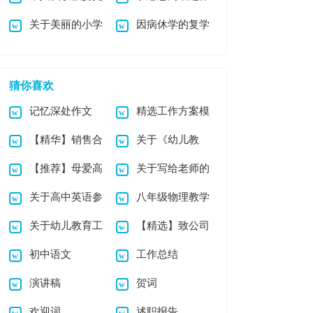
关于美丽的小学
因病休学的复学
书
文
作文3篇
申请书
猜你喜欢
记忆深处作文
精选工作方案模
【精华】销售合
关于《幼儿教
板集锦八篇
【推荐】母爱高
关于写给老师的
同集锦六篇
育》心得体会范文锦
关于高中英语参
八年级物理教学
中作文汇总9篇
感谢信7篇
集9篇
关于幼儿教育工
【精选】致公司
考作文锦集五篇
工作计划
初中语文
工作总结
作计划集锦10篇
感谢信四篇
演讲稿
贺词
欢迎词
述职报告