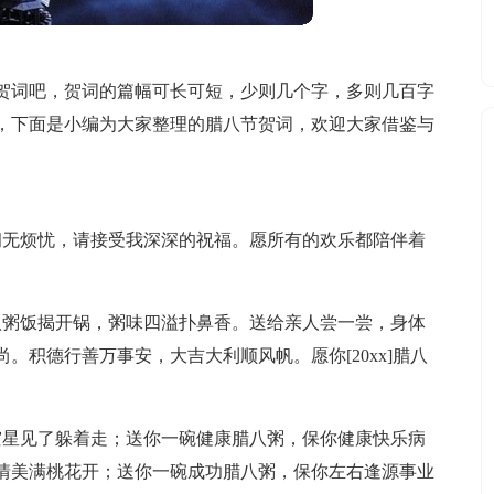
贺词吧，贺词的篇幅可长可短，少则几个字，多则几百字
，下面是小编为大家整理的腊八节贺词，欢迎大家借鉴与
朗无烦忧，请接受我深深的祝福。愿所有的欢乐都陪伴着
八粥饭揭开锅，粥味四溢扑鼻香。送给亲人尝一尝，身体
。积德行善万事安，大吉大利顺风帆。愿你[20xx]腊八
灾星见了躲着走；送你一碗健康腊八粥，保你健康快乐病
情美满桃花开；送你一碗成功腊八粥，保你左右逢源事业