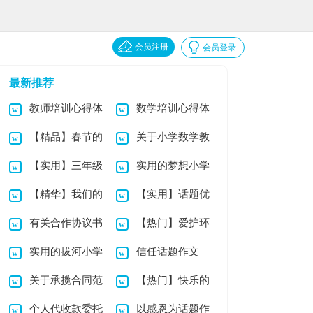
会员注册
会员登录
最新推荐
教师培训心得体
数学培训心得体
【精品】春节的
关于小学数学教
会范文 15篇
会
【实用】三年级
实用的梦想小学
小学作文3篇
案范文汇编八篇
【精华】我们的
【实用】话题优
小学作文3篇
作文三篇
有关合作协议书
【热门】爱护环
故事小学作文三篇
秀作文汇编九篇
实用的拔河小学
信任话题作文
锦集7篇
境小学作文四篇
关于承揽合同范
【热门】快乐的
作文3篇
个人代收款委托
以感恩为话题作
本
中秋小学作文4篇