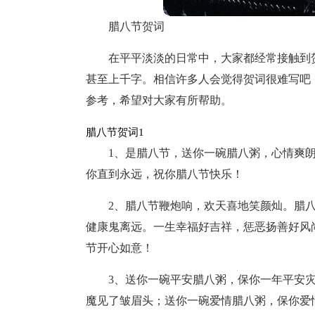
腊八节贺词
在平平淡淡的日常中，大家都经常接触到
甚至上千字。相信许多人会觉得贺词很难写吧
参考，希望对大家有所帮助。
腊八节贺词1
1、是腊八节，送你一碗腊八粥，心情爽
你直到永远，祝你腊八节快乐！
2、腊八节鞭炮响，欢天喜地笑颜灿。腊
健康鬼离远。一生幸福好吉祥，惩恶扬善好风尚
节开心如意！
3、送你一碗平安腊八粥，保你一年平安
魔见了皱眉头；送你一碗爱情腊八粥，保你爱