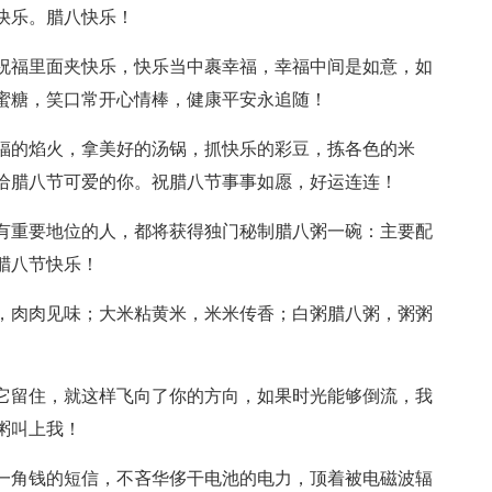
快乐。腊八快乐！
，祝福里面夹快乐，快乐当中裹幸福，幸福中间是如意，如
蜜糖，笑口常开心情棒，健康平安永追随！
幸福的焰火，拿美好的汤锅，抓快乐的彩豆，拣各色的米
给腊八节可爱的你。祝腊八节事事如愿，好运连连！
中有重要地位的人，都将获得独门秘制腊八粥一碗：主要配
腊八节快乐！
肉，肉肉见味；大米粘黄米，米米传香；白粥腊八粥，粥粥
把它留住，就这样飞向了你的方向，如果时光能够倒流，我
粥叫上我！
条一角钱的短信，不吝华侈干电池的电力，顶着被电磁波辐