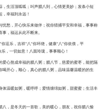
八蒜，生活顶呱呱；叫声腊八到，心情更美妙；发条小短
运，幸福到永远！
恼与忧愁，开心快乐来做伴；祝你猎捕平安和幸福，事事称
喜事，福运从此不断来。
八"你逗乐，吉祥"八"你环绕，健康"八"你依偎，平
节快乐，一切如意！八面玲珑，事事顺心！
里的爱心熬成幸福的腊八粥；腊八节，慈爱的蜜枣，能把隔
你喝开心，顺心，真心的腊八粥，品味温馨温暖的的生
你身体温暖如粥，暖呼呼；爱情缠绵如粥，甜蜜蜜；生活丰
，腊八，是冬天的一首歌，美的暖心，朋友，祝你腊八愉