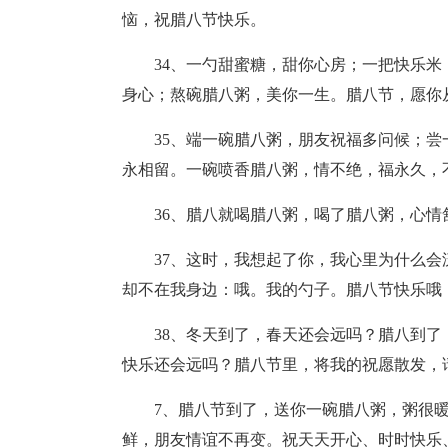
恼，祝腊八节快乐。
34、一勺甜蜜糖，甜你心房；一把快乐
身心；熬碗腊八粥，美你一生。腊八节，愿你
35、端一碗腊八粥，朋友祝福多问候；
永相留。一碗喷香腊八粥，情不绝，福永久，
36、腊八就喝腊八粥，喝了腊八粥，心
37、这时，我想起了你，我心里为什么
却不在我身边：哦。我的勺子。腊八节快乐哦
38、冬天到了，春天还会远吗？腊八到
快乐还会远吗？腊八节里，将我的祝愿散发，
7、腊八节到了，送你一碗腊八粥，粥很
鲜，朋友情谊不再变。祝天天开心、时时快乐