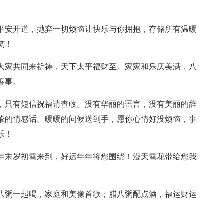
让平安开道，抛弃一切烦恼让快乐与你拥抱，存储所有温暖
笑！
。大家共同来祈祷，天下太平福财至。家家和乐庆美满，八
善事。
金，只有短信祝福请查收。没有华丽的语言，没有美丽的辞
挚的情感话。暖暖的问候送到手，愿你心情好没烦恼，事
乐！
！年末岁初雪来到，好运年年将您围绕！漫天雪花带给您我
腊八粥一起喝，家庭和美像首歌；腊八粥配点酒，福运财运