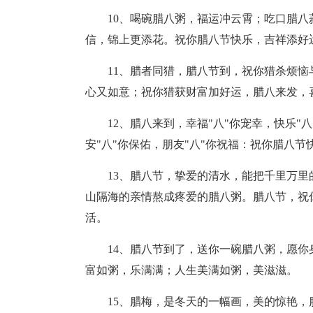
10、喝碗腊八粥，福运冲云霄；吃口腊
信，锦上更添花。祝你腊八节快乐，吉祥添好
11、腊者同猎，腊八节到，祝你猎杀烦
心又如意；祝你猎获财富加好运，腊八来发，
12、腊八来到，幸福"八"你宠幸，快乐"
安"八"你保佑，朋友"八"你祝福：祝你腊八
13、腊八节，挚爱的清水，能把千里万
山隔海的亲情熬成疼爱的腊八粥。腊八节，祝
活。
14、腊八节到了，送你一碗腊八粥，愿
富如粥，乐满满；人生美满如粥，美滋滋。
15、腊梅，是冬天的一幅画，美的惊艳