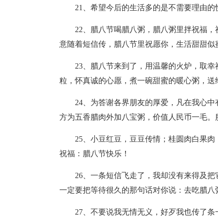
21、希望今后的生活多的是不需要理由的
22、腊八节喝腊八粥，腊八粥里拌祝福
意随着短信传，腊八节里祝愿你，生活甜甜似
23、腊八节来到了，用温馨的火炉，取
粒，怀真诚的心愿，煮一碗甜蜜的暖心粥，送
24、为答谢各界朋友的厚爱，凡在我心
方为五香腊肉外加八宝粥，价值人民币一毛。
25、小豆红豆，豆豆传情；桂圆肉白果
祝福：腊八节快乐！
26、一条短信飞走了，我却没有来得及
一定要把等待很久的那句话对你说：去吃腊八
27、不要说我无情无义，好歹我也传了