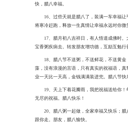
快，腊八幸福。
16、过些天就是腊八了，装满一车幸福
将寒冷赶跑，释放一生真情让幸福永远对你微
17、腊月初八吉祥日，有人悟道成佛时
宝香粥疾病去。转发朋友增功德，互励互勉行
18、腊八节不送粥，不送鲜花，不送黄
藻，没有浪漫的言语，只有真实的祝福语，真
业一天比一天高，金钱满满装进兜。腊八节快
19、天上下着花瓣雨，我把祝福送给你
无尽的祝福。腊八快乐！
20、腊八粥一起做，全家幸福又快乐；
跟你走。朋友，腊八愉快。