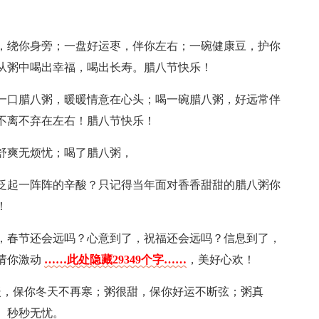
米，绕你身旁；一盘好运枣，伴你左右；一碗健康豆，护你
从粥中喝出幸福，喝出长寿。腊八节快乐！
尝一口腊八粥，暖暖情意在心头；喝一碗腊八粥，好远常伴
不离不弃在左右！腊八节快乐！
情舒爽无烦忧；喝了腊八粥，
会泛起一阵阵的辛酸？只记得当年面对香香甜甜的腊八粥你
！
了，春节还会远吗？心意到了，祝福还会远吗？信息到了，
请你激动
……此处隐藏29349个字……
，美好心欢！
暖，保你冬天不再寒；粥很甜，保你好运不断弦；粥真
、秒秒无忧。