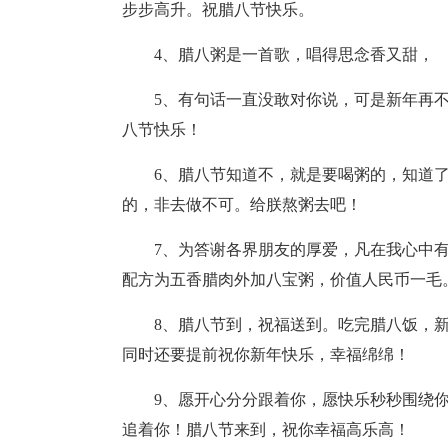
步步高升。祝腊八节快乐。
4、腊八粥是一首歌，唱得思念香又甜，
5、有句话一直没敢对你说，可是新年再
八节快乐！
6、腊八节知道不，就是要喝粥的，知道
的，非去做不可。给朕熬粥去吧！
7、为答谢各界朋友的厚爱，凡在我心中
配方为五香腊肉外加八宝粥，价值人民币一毛
8、腊八节到，祝福送到。吃完腊八饭，
同时还要提前祝你新年快乐，幸福绵绵！
9、愿开心分分跟着你，愿快乐秒秒围绕
追着你！腊八节来到，祝你幸福高乐高！