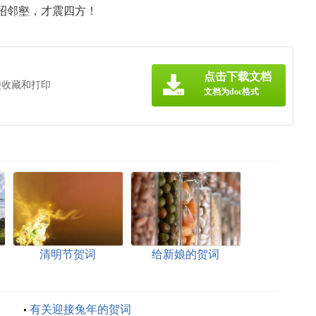
昭邻壑，才震四方！
点击下载文档
便收藏和打印
文档为doc格式
清明节贺词
给新娘的贺词
有关迎接兔年的贺词