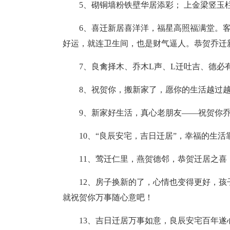
5、砌铜墙粉铁壁华居添彩； 上金梁竖玉
6、喜迁新居喜洋洋，福星高照福满堂。
好运，就连卫生间，也是财气逼人。恭贺乔迁
7、良禽择木、乔木L声、L迁吐吉、德必
8、祝贺你，搬新家了，愿你的生活越过
9、新家好生活，真心老朋友――祝贺你
10、“良辰安宅，吉日迁居”，幸福的生
11、莺迁仁里，燕贺德邻，恭贺迁居之喜
12、房子换新的了，心情也变得更好，
就祝贺你万事随心意吧！
13、吉日迁居万事如意，良辰安宅百年遂