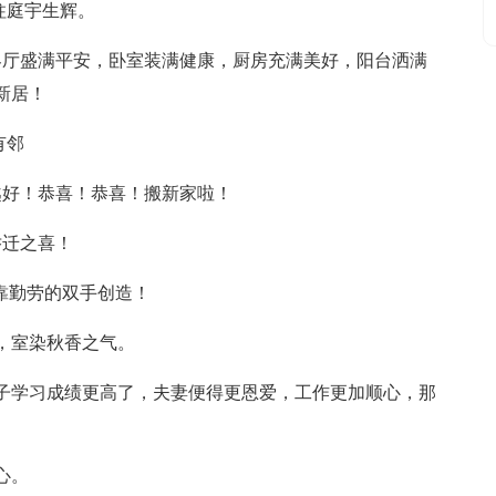
柱庭宇生辉。
客厅盛满平安，卧室装满健康，厨房充满美好，阳台洒满
新居！
有邻
越好！恭喜！恭喜！搬新家啦！
乔迁之喜！
活靠勤劳的双手创造！
，室染秋香之气。
孩子学习成绩更高了，夫妻便得更恩爱，工作更加顺心，那
心。