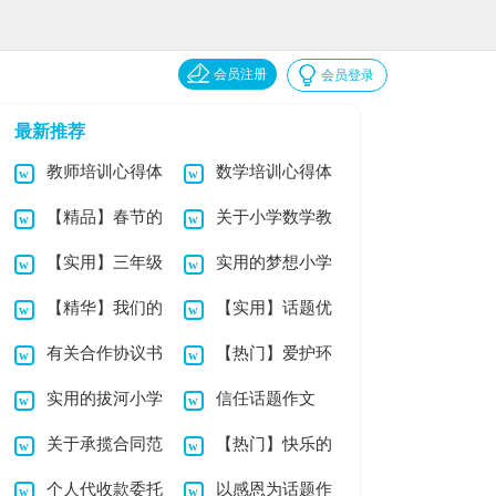
会员注册
会员登录
最新推荐
教师培训心得体
数学培训心得体
【精品】春节的
关于小学数学教
会范文 15篇
会
【实用】三年级
实用的梦想小学
小学作文3篇
案范文汇编八篇
【精华】我们的
【实用】话题优
小学作文3篇
作文三篇
有关合作协议书
【热门】爱护环
故事小学作文三篇
秀作文汇编九篇
实用的拔河小学
信任话题作文
锦集7篇
境小学作文四篇
关于承揽合同范
【热门】快乐的
作文3篇
个人代收款委托
以感恩为话题作
本
中秋小学作文4篇