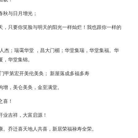
春秋与日月增光；
今天，只要你笑脸与明天的阳光一样灿烂！我也跟你一样的
地人杰；瑞霭华堂 ，昌大门楣；华堂集瑞，华堂集福。华
厦，华堂集锦。
盈门甲第宏开美伦美奂； 新屋落成多福多寿
堂构增，美仑美奂，金至满堂。
之喜！
开业吉祥，大富启源！
安康。乔迁喜天地人共喜，新居荣福禄寿全荣。