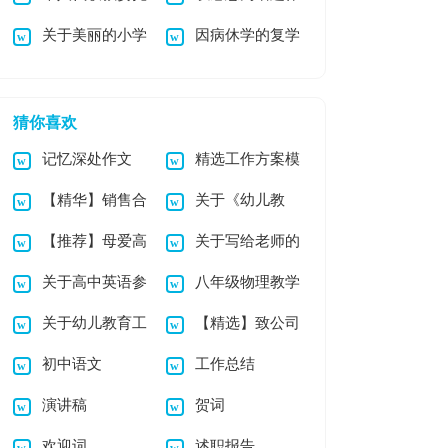
关于美丽的小学
因病休学的复学
书
文
作文3篇
申请书
猜你喜欢
记忆深处作文
精选工作方案模
【精华】销售合
关于《幼儿教
板集锦八篇
【推荐】母爱高
关于写给老师的
同集锦六篇
育》心得体会范文锦
关于高中英语参
八年级物理教学
中作文汇总9篇
感谢信7篇
集9篇
关于幼儿教育工
【精选】致公司
考作文锦集五篇
工作计划
初中语文
工作总结
作计划集锦10篇
感谢信四篇
演讲稿
贺词
欢迎词
述职报告