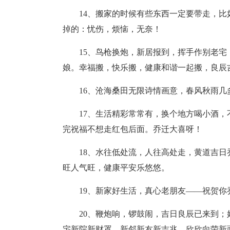
14、搬家的时候有些东西一定要带走，
掉的：忧伤，烦恼，无奈！
15、鸟枪换炮，新居报到，挥手作别老
娘。幸福搬，快乐搬，健康和谐一起搬，良辰
16、沧海桑田无限诗情画意，春风秋雨几
17、生活精彩常常有，换个地方喝小酒
完祝福不想走红包后面。乔迁大喜呀！
18、水往低处流，人往高处走，黄道吉
旺人气旺，健康平安乐悠悠。
19、新家好生活，真心老朋友――祝贺
20、鞭炮响，锣鼓闹，吉日良辰已来到
宅新院新财罩，新邻新友新吉兆，欣欣向荣新