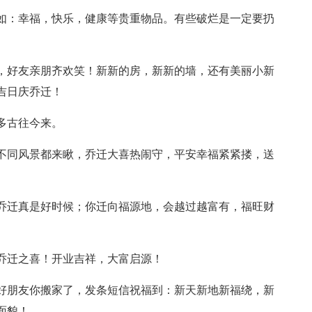
比如：幸福，快乐，健康等贵重物品。有些破烂是一定要扔
宅，好友亲朋齐欢笑！新新的房，新新的墙，还有美丽小新
吉日庆乔迁！
多古往今来。
，不同风景都来瞅，乔迁大喜热闹守，平安幸福紧紧搂，送
日乔迁真是好时候；你迁向福源地，会越过越富有，福旺财
你乔迁之喜！开业吉祥，大富启源！
；好朋友你搬家了，发条短信祝福到：新天新地新福绕，新
面貌！