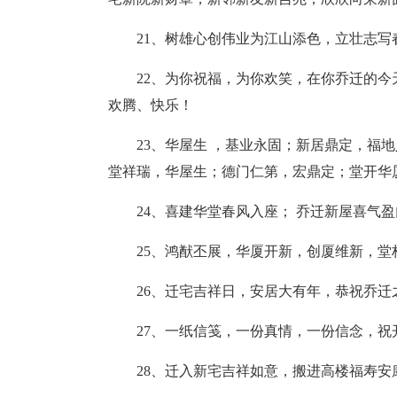
21、树雄心创伟业为江山添色，立壮志写
22、为你祝福，为你欢笑，在你乔迁的
欢腾、快乐！
23、华屋生 ，基业永固；新居鼎定，福
堂祥瑞，华屋生；德门仁第，宏鼎定；堂开华
24、喜建华堂春风入座； 乔迁新屋喜气
25、鸿猷丕展，华厦开新，创厦维新，
26、迁宅吉祥日，安居大有年，恭祝乔迁
27、一纸信笺，一份真情，一份信念，祝
28、迁入新宅吉祥如意，搬进高楼福寿