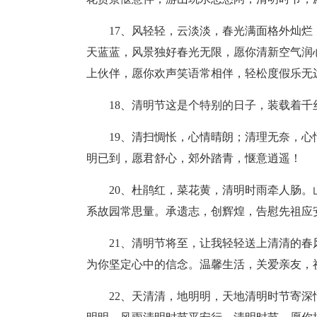
17、风轻轻，云淡淡，春光满面格外灿
天蓝蓝，风景独好春光无限，愿你清新空气润
上伙伴，愿你欢声笑语常相伴，轻松度假乐无
18、清明节这是个特别的日子，装载着千
19、清扫惆怅，心情晴朗；清理无奈，
明已到，愿君舒心，郊外踏青，惬意逍遥！
20、杜鹃红，菜花黄，清明时雨牵人肠
系故园常思量。承遗志，创辉煌，告慰先祖应
21、清明节将至，让我轻轻送上清清的春
为你坚定心中的信念。温馨生活，关爱亲友，
22、天清清，地明明，天地清明时节寄