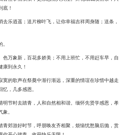
到底！
愁消去乐逍遥；送片柳叶飞，让你幸福吉祥周身随；送条，
的。
谐）色万象新，百花多娇美；不用上班忙，不用赶车早，自
健康到永久！
，寂寞的歌声在祭奠中渐行渐远，深重的情谊在珍惜中越走
回忆，几多感恩。
。清明节时去踏青，人和自然相和谐。缅怀先贤学感恩，孝
气象。
，踏青郊游好时节，呼朋唤友齐相聚，烦恼忧愁脑后抛，赏
愿你开心踏青，收获快乐无限！