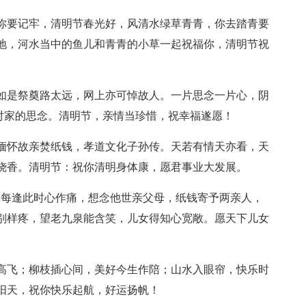
请你要记牢，清明节春光好，风清水绿草青青，你去踏青要
地，河水当中的鱼儿和青青的小草一起祝福你，清明节祝
；如是祭奠路太远，网上亦可悼故人。一片思念一片心，阴
对家的思念。清明节，亲情当珍惜，祝幸福遂愿！
。缅怀故亲焚纸钱，孝道文化子孙传。天若有情天亦看，天
烧香。清明节：祝你清明身体康，愿君事业大发展。
，每逢此时心作痛，想念他世亲父母，纸钱寄予两亲人，
别样疼，望老九泉能含笑，儿女得知心宽敞。愿天下儿女
风高飞；柳枝插心间，美好今生作陪；山水入眼帘，快乐时
阳天，祝你快乐起航，好运扬帆！