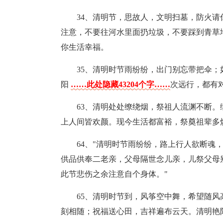
34、清明节，思故人，文明扫墓，防火
注意，不要往河水里面扔垃圾，不要踩到青草
你生活幸福。
35、清明时节雨纷纷，出门别忘带把伞
阳
……此处隐藏43204个字……
次远行，都有
63、清明处处缭绕烟，祭祖人流渊不断
上人间皆欢颜。现今生活都富裕，祭奠祖辈多
64、"清明时节雨纷纷，路上行人欲断魂
供品供奉二老亲，父母隔世念儿亲，儿祭父母
此节悲伤之余注意自个身体。"
65、清明时节到，风筝空中舞，希望随
刻相随；祝福送心田，吉祥遍布云天。清明艳