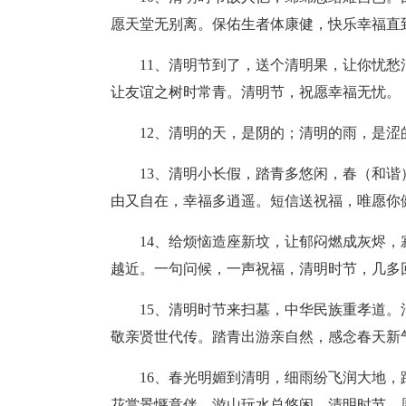
愿天堂无别离。保佑生者体康健，快乐幸福直
11、清明节到了，送个清明果，让你忧
让友谊之树时常青。清明节，祝愿幸福无忧。
12、清明的天，是阴的；清明的雨，是涩
13、清明小长假，踏青多悠闲，春（和
由又自在，幸福多逍遥。短信送祝福，唯愿你
14、给烦恼造座新坟，让郁闷燃成灰烬
越近。一句问候，一声祝福，清明时节，几多
15、清明时节来扫墓，中华民族重孝道
敬亲贤世代传。踏青出游亲自然，感念春天新
16、春光明媚到清明，细雨纷飞润大地
花赏景惬意伴，游山玩水总悠闲，清明时节，