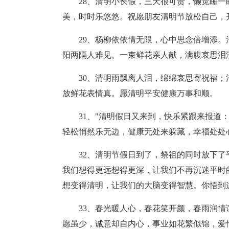
28、清明小长假，三天很可贵，懒觉睡一
美，时时乐悠悠。祝愿朋友清明节放松自己，
29、杨柳依依情无限，心中思念倍增添
阳两隔人难见。一束鲜花亲人献，满腹哀思泪
30、清明雨飘离人泪，绵绵哀思寄祝福
放鲜花表情真。愿清明平安健康万事和顺。
31、"清明假日又来到，快乐紧跟来报道
轻松悄然乐无边，健康无处来躲藏，幸福处处
32、清明节假日到了，祭祖的同时放下
我们想得更远想得更深，让我们不再沉迷平时
想变得清明，让我们的大脑变得智慧。你悟到
33、春光暖人心，春花笑开颜，春雨润
愿虽少，诚意却自内心，事业如花繁似锦，爱