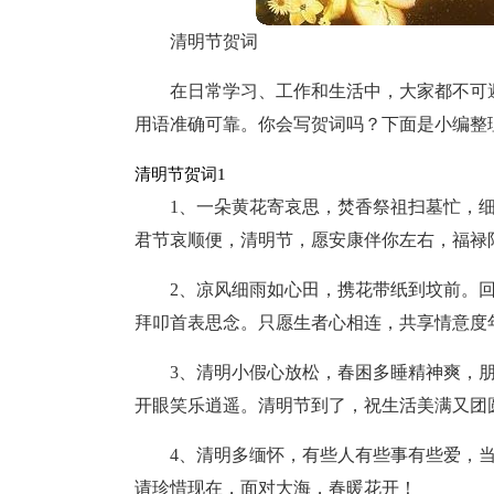
清明节贺词
在日常学习、工作和生活中，大家都不可
用语准确可靠。你会写贺词吗？下面是小编整
清明节贺词1
1、一朵黄花寄哀思，焚香祭祖扫墓忙，
君节哀顺便，清明节，愿安康伴你左右，福禄
2、凉风细雨如心田，携花带纸到坟前。
拜叩首表思念。只愿生者心相连，共享情意度
3、清明小假心放松，春困多睡精神爽，
开眼笑乐逍遥。清明节到了，祝生活美满又团
4、清明多缅怀，有些人有些事有些爱，
请珍惜现在，面对大海，春暖花开！