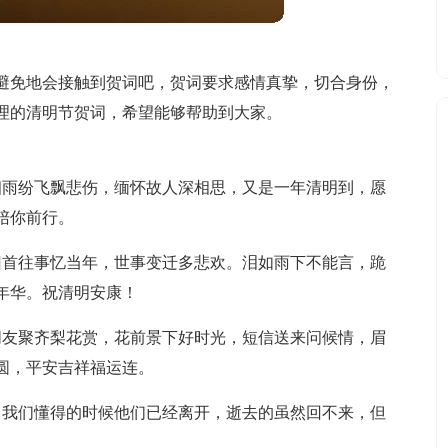
避免地会接触到贺词吧，贺词要求感情真挚，切合身份，
理的清明节贺词，希望能够帮助到大家。
细雨纷飞飘悲伤，缅怀故人深相思，又是一年清明到，愿
陪你前行。
回首往事忆当年，世事变迁多悲欢。泪如雨下不能言，跪
年华。祝清明安康！
朋友聚齐梨花赏，花前景下好时光，短信送来问候情，眉
圆，平安吉祥福运连。
当我们懂得的时候他们已经离开，逝去的虽然回不来，但