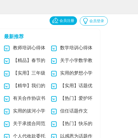
会员注册
会员登录
最新推荐
教师培训心得体
数学培训心得体
【精品】春节的
关于小学数学教
会范文 15篇
会
【实用】三年级
实用的梦想小学
小学作文3篇
案范文汇编八篇
【精华】我们的
【实用】话题优
小学作文3篇
作文三篇
有关合作协议书
【热门】爱护环
故事小学作文三篇
秀作文汇编九篇
实用的拔河小学
信任话题作文
锦集7篇
境小学作文四篇
关于承揽合同范
【热门】快乐的
作文3篇
个人代收款委托
以感恩为话题作
本
中秋小学作文4篇