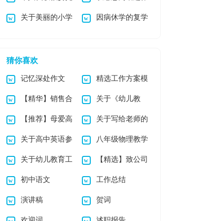
关于美丽的小学
因病休学的复学
书
文
作文3篇
申请书
猜你喜欢
记忆深处作文
精选工作方案模
【精华】销售合
关于《幼儿教
板集锦八篇
【推荐】母爱高
关于写给老师的
同集锦六篇
育》心得体会范文锦
关于高中英语参
八年级物理教学
中作文汇总9篇
感谢信7篇
集9篇
关于幼儿教育工
【精选】致公司
考作文锦集五篇
工作计划
初中语文
工作总结
作计划集锦10篇
感谢信四篇
演讲稿
贺词
欢迎词
述职报告