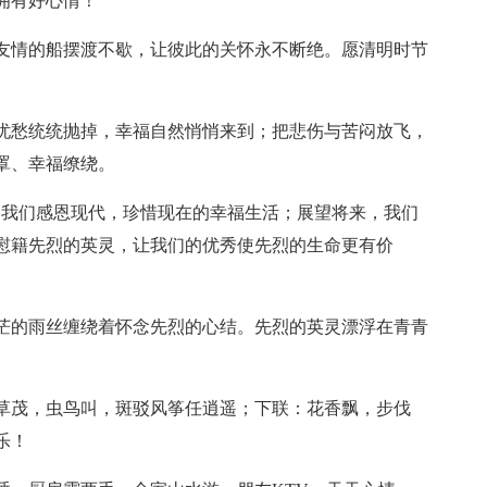
拥有好心情！
划友情的船摆渡不歇，让彼此的关怀永不断绝。愿清明时节
与忧愁统统抛掉，幸福自然悄悄来到；把悲伤与苦闷放飞，
罩、幸福缭绕。
，我们感恩现代，珍惜现在的幸福生活；展望将来，我们
慰籍先烈的英灵，让我们的优秀使先烈的生命更有价
迷茫的雨丝缠绕着怀念先烈的心结。先烈的英灵漂浮在青青
。
绿草茂，虫鸟叫，斑驳风筝任逍遥；下联：花香飘，步伐
乐！