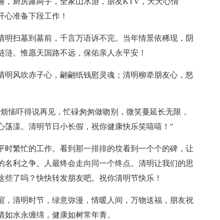
睡，厨房露两手，全家山水游，朋友KTV，天天心情
开心准备下段工作！
。清明扫墓到墓前，千言万语诉不完。当年情景依稀现，阴
涟涟。惟愿天国路不远，保佑亲人永平安！
；清明风吹赤子心，翩翩纸钱慰灵魂；清明柳牵朋友心，怒
：烦恼吓得说再见，忙碌匆匆做吻别，微笑蔓延长无限，
心荡漾。清明节日小长假，祝你健康快乐笑嘻嘻！"
了平时繁忙的工作。看到那一排排的坟看到一个个的碑，让
的名利之争。人最终会走向同一个终点。清明让我们的思
这些了吗？快快转发朋友吧。祝你清明节快乐！
情谊，清明时节，绿意弥漫，情暖人间，万物送福，朋友祝
情如水永缠绵，健康如树常年青。