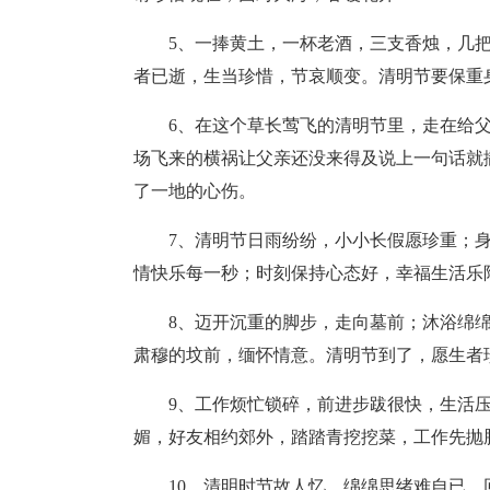
5、一捧黄土，一杯老酒，三支香烛，几
者已逝，生当珍惜，节哀顺变。清明节要保重
6、在这个草长莺飞的清明节里，走在给
场飞来的横祸让父亲还没来得及说上一句话就
了一地的心伤。
7、清明节日雨纷纷，小小长假愿珍重；
情快乐每一秒；时刻保持心态好，幸福生活乐
8、迈开沉重的脚步，走向墓前；沐浴绵
肃穆的坟前，缅怀情意。清明节到了，愿生者
9、工作烦忙锁碎，前进步跋很快，生活
媚，好友相约郊外，踏踏青挖挖菜，工作先抛
10、清明时节故人忆，绵绵思绪难自已