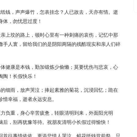
把纸钱，声声爆竹，怎表挂念？人已故去，天亦有情。逝
身体，勿忧思过度！
父亲上坟的路上，顿时心里有一种刺痛的哀伤，记忆中那
撒手人寰，留给我们的是阴阳两隔的残酷现实和亲人们碎
身体健康是本钱，勤加锻炼少偷懒；莫要忧伤与悲哀，心
陶陶！长假快乐！
绵的细雨，放声哭泣；捧起素雅的菊花，沉浸回忆；跪在
珍惜幸福，逝者永远安息。
压力负重，身心辛苦疲惫，转眼清明到来，外面阳光明
脑后，别再犹豫等待。祝朋友清明小长假过得愉快！
。回首往事情依依，更添悲情人哭泣。鲜花纸钱坟前祭，只