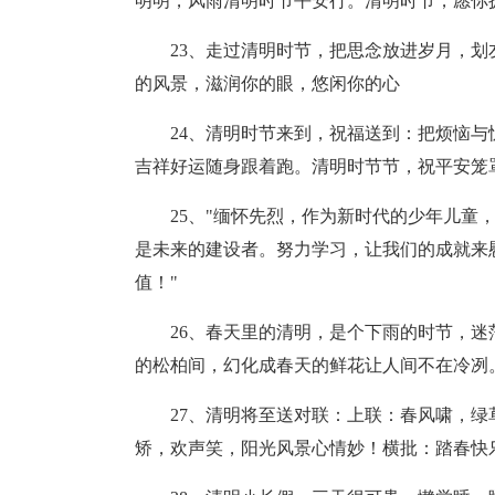
明明，风雨清明时节平安行。清明时节，愿你
23、走过清明时节，把思念放进岁月，
的风景，滋润你的眼，悠闲你的心
24、清明时节来到，祝福送到：把烦恼
吉祥好运随身跟着跑。清明时节节，祝平安笼
25、"缅怀先烈，作为新时代的少年儿童
是未来的建设者。努力学习，让我们的成就来
值！"
26、春天里的清明，是个下雨的时节，
的松柏间，幻化成春天的鲜花让人间不在冷冽
27、清明将至送对联：上联：春风啸，
矫，欢声笑，阳光风景心情妙！横批：踏春快