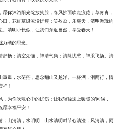
烂，愿你沐浴阳光绽放笑脸，春风拂面吹走疲倦；草青青，
心田，花红草绿淹没忧烦；笑盈盈，乐翻天，清明游玩约
边。清明小长假，让我们亲近自然，享受春天！
丝万缕的思念。
心情舒畅；清空烦恼，神清气爽；清除忧愁，神采飞扬。清
。山重重，水茫茫，思念翻山又越洋。一杯酒，泪两行，情
安祥！
风，为你吹散心中的忧伤；让我轻轻送上暖暖的'问候，
祝愿幸福平安！
深情；山清清，水明明，山水清明时节心清澄；风清清，雨