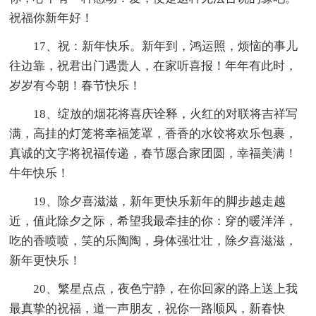
祝福你新年好！
17、祝：新年快乐。新年到，鸿运照，烦恼的事儿
往边靠，祝君出门遇贵人，在家听喜报！年年有此时，
岁岁有今朝！春节快乐！
18、绽放的烟花将喜庆诠释，火红的对联将吉祥写
满，高挂的灯笼将幸福笼罩，香香的水饺将欢乐包裹，
真诚的文字将祝福传递，春节愿合家团圆，幸福美满！
牛年快乐！
19、除夕喜滋滋，新年更快乐新年的脚步越走越
近，值此除夕之际，希望我最牵挂的你：穿的暖洋洋，
吃的香喷喷，笑的乐陶陶，身体强壮壮，除夕喜滋滋，
新年更快乐！
20、繁星点点，夜色宁静，在你回家的路上送上我
最真挚的祝福，道一声朋友，祝你一路顺风，新春快