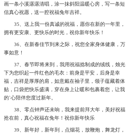
画一条小溪潺潺清唱，涂一抹斜阳温暖心房，写一条短
信真心祝愿，送一腔祝福兔年吉祥。
35、送上我一份真诚的祝福，愿你在新的一年里，
拥有更安康、更快乐的时光，祝你新年快乐！
36、在新春佳节到来之际，祝您全家身体健康，万
事如意！
37、春节即将来到，我用祝福捻制成的绒线，烛光
下为您织起一件红色的毛衣：前身是平安，后身是幸
福，吉祥是厚厚的肩，如意戴在袖子里，领子蕴藏着体
贴，口袋把快乐盛满，穿在身上让暖和包裹着您，让我
的`心陪伴您度过新年。
38、零点钟声还未响，我来提前拜大年，美好祝福
抢在前，真心祝福在兔年！祝你新年快乐
39、新年好，新年到，点烟花，放鞭炮，舞龙灯，