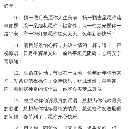
好年！
10、揽一缕月光愿你人生美满，摘一颗吉星愿你诸
事如愿，采一朵烟花愿你幸福常伴，点一柱烛光愿你一
路平安，举一盏灯笼愿你红火天天。兔年新春快乐！
11、满目好景怡心醉，共诉人情酒一杯，道上一声
祝愿语，日月生辉星光璀，前路平坦无阻碍，心境安宁
喜事随！
12、生命在运动，节日在于互动。兔年新年佳节来
临，发条短信祝福你：兔年快乐，财源滚滚，喜事连
连！看到我神奇的短信后，你就会美梦成真哦！
13、总想对你倾诉最真的话语，总想为你低吟最美
的歌谣，总想与你继续最纯的情意，总想给你发送最暖
的问候。春节到了，愿你开心快乐。
14、树又增一圈年轮，贝壳又多一道生长线，但一