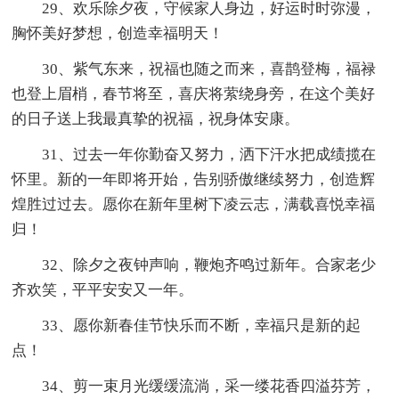
29、欢乐除夕夜，守候家人身边，好运时时弥漫，
胸怀美好梦想，创造幸福明天！
30、紫气东来，祝福也随之而来，喜鹊登梅，福禄
也登上眉梢，春节将至，喜庆将萦绕身旁，在这个美好
的日子送上我最真挚的祝福，祝身体安康。
31、过去一年你勤奋又努力，洒下汗水把成绩揽在
怀里。新的一年即将开始，告别骄傲继续努力，创造辉
煌胜过过去。愿你在新年里树下凌云志，满载喜悦幸福
归！
32、除夕之夜钟声响，鞭炮齐鸣过新年。合家老少
齐欢笑，平平安安又一年。
33、愿你新春佳节快乐而不断，幸福只是新的起
点！
34、剪一束月光缓缓流淌，采一缕花香四溢芬芳，