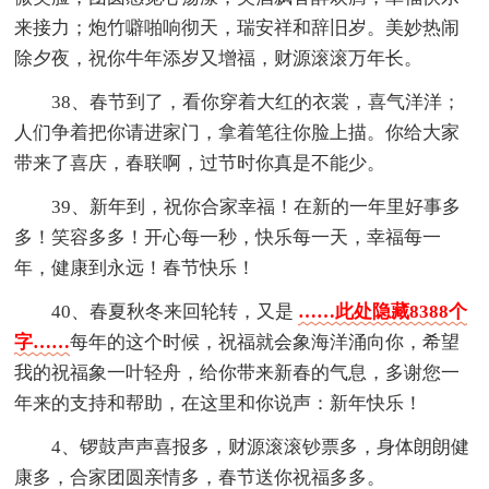
来接力；炮竹噼啪响彻天，瑞安祥和辞旧岁。美妙热闹
除夕夜，祝你牛年添岁又增福，财源滚滚万年长。
38、春节到了，看你穿着大红的衣裳，喜气洋洋；
人们争着把你请进家门，拿着笔往你脸上描。你给大家
带来了喜庆，春联啊，过节时你真是不能少。
39、新年到，祝你合家幸福！在新的一年里好事多
多！笑容多多！开心每一秒，快乐每一天，幸福每一
年，健康到永远！春节快乐！
40、春夏秋冬来回轮转，又是
……此处隐藏8388个
字……
每年的这个时候，祝福就会象海洋涌向你，希望
我的祝福象一叶轻舟，给你带来新春的气息，多谢您一
年来的支持和帮助，在这里和你说声：新年快乐！
4、锣鼓声声喜报多，财源滚滚钞票多，身体朗朗健
康多，合家团圆亲情多，春节送你祝福多多。