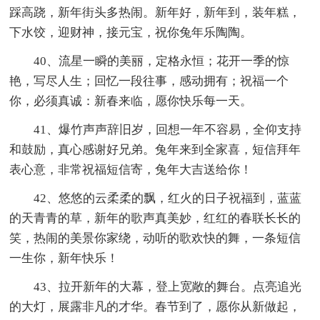
踩高跷，新年街头多热闹。新年好，新年到，装年糕，
下水饺，迎财神，接元宝，祝你兔年乐陶陶。
40、流星一瞬的美丽，定格永恒；花开一季的惊
艳，写尽人生；回忆一段往事，感动拥有；祝福一个
你，必须真诚：新春来临，愿你快乐每一天。
41、爆竹声声辞旧岁，回想一年不容易，全仰支持
和鼓励，真心感谢好兄弟。兔年来到全家喜，短信拜年
表心意，非常祝福短信寄，兔年大吉送给你！
42、悠悠的云柔柔的飘，红火的日子祝福到，蓝蓝
的天青青的草，新年的歌声真美妙，红红的春联长长的
笑，热闹的美景你家绕，动听的歌欢快的舞，一条短信
一生你，新年快乐！
43、拉开新年的大幕，登上宽敞的舞台。点亮追光
的大灯，展露非凡的才华。春节到了，愿你从新做起，