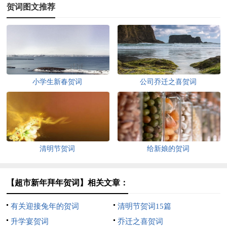
贺词图文推荐
小学生新春贺词
公司乔迁之喜贺词
清明节贺词
给新娘的贺词
【超市新年拜年贺词】相关文章：
有关迎接兔年的贺词
清明节贺词15篇
升学宴贺词
乔迁之喜贺词