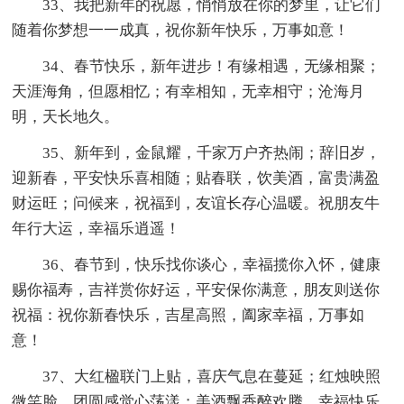
33、我把新年的祝愿，悄悄放在你的梦里，让它们
随着你梦想一一成真，祝你新年快乐，万事如意！
34、春节快乐，新年进步！有缘相遇，无缘相聚；
天涯海角，但愿相忆；有幸相知，无幸相守；沧海月
明，天长地久。
35、新年到，金鼠耀，千家万户齐热闹；辞旧岁，
迎新春，平安快乐喜相随；贴春联，饮美酒，富贵满盈
财运旺；问候来，祝福到，友谊长存心温暖。祝朋友牛
年行大运，幸福乐逍遥！
36、春节到，快乐找你谈心，幸福揽你入怀，健康
赐你福寿，吉祥赏你好运，平安保你满意，朋友则送你
祝福：祝你新春快乐，吉星高照，阖家幸福，万事如
意！
37、大红楹联门上贴，喜庆气息在蔓延；红烛映照
微笑脸，团圆感觉心荡漾；美酒飘香醉欢腾，幸福快乐