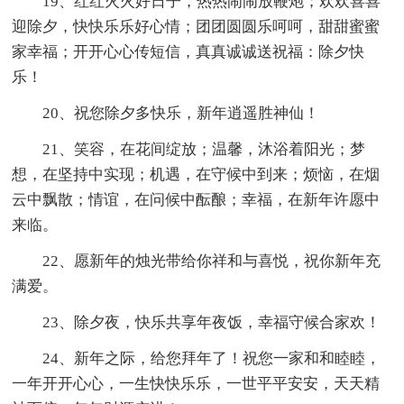
19、红红火火好日子，热热闹闹放鞭炮；欢欢喜喜
迎除夕，快快乐乐好心情；团团圆圆乐呵呵，甜甜蜜蜜
家幸福；开开心心传短信，真真诚诚送祝福：除夕快
乐！
20、祝您除夕多快乐，新年逍遥胜神仙！
21、笑容，在花间绽放；温馨，沐浴着阳光；梦
想，在坚持中实现；机遇，在守候中到来；烦恼，在烟
云中飘散；情谊，在问候中酝酿；幸福，在新年许愿中
来临。
22、愿新年的烛光带给你祥和与喜悦，祝你新年充
满爱。
23、除夕夜，快乐共享年夜饭，幸福守候合家欢！
24、新年之际，给您拜年了！祝您一家和和睦睦，
一年开开心心，一生快快乐乐，一世平平安安，天天精