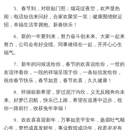
5、春节到，对联贴门照；烟花绽夜空，欢声显热
闹；电话短信来问好，合家欢聚笑一笑；健康围绕财运
招，幸福生活常拥抱。新春快乐！
6、新的一年要到来，努力奋斗创未来。大家一起来
努力，公司会有好业绩。同事难得在一起，开开心心生
福气。
7、新年的问候送给你，春节的欢喜说给你，一世的
友谊伴着你，一段的祥瑞呈现于你，一条短信发给你，
祝你春节快乐，春节如意，春节欢喜，久久健康！
8、怀揣崭新希望，穿过泥泞沟坎，义无反顾奔向未
来。好梦己启航，快乐已上路，希望在追逐中迈步，祝
你一路前行，收获兔年幸福！
9、欢欢喜喜迎新年，万事如意平安年，扬眉吐气顺
心年，梦想成真发财年，事业辉煌成功年，祝君岁岁有