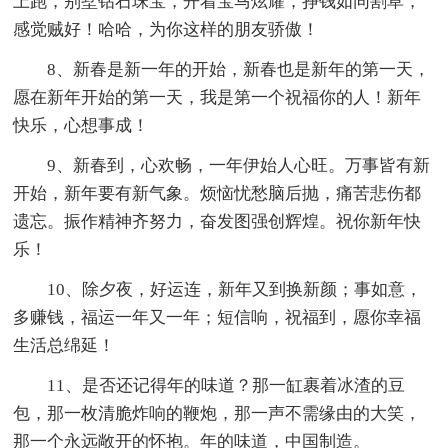
上跑，别墅钻石珠宝，开着宝马炫耀，挣钱如同割草，
感觉贼好！哈哈，为你这样的朋友骄傲！
8、新春是新一年的开始，新春也是新年的第一天，
愿在新年开始的第一天，我是第一个祝福你的人！新年
快乐，心想事成！
9、新春到，心欢畅，一年伊始人心旺。万事皆有新
开始，新年要有新气象。烦恼忧愁脑后抛，痛苦悲伤都
遗忘。振作精神齐努力，奋发图强创辉煌。祝你新年快
乐！
10、除夕夜，好运连，新年又到换新颜；事如意，
多赚钱，福运一年又一年；短信响，祝福到，愿你幸福
生活总绵延！
11、是否还记得年的味道？那一缸裹着冰渣的豆
包，那一枚清脆炸响的鞭炮，那一声不需缘由的大笑，
那一个永远敞开的怀抱。年的味道，中国制造。